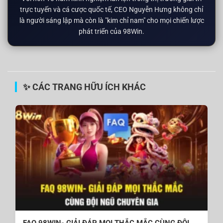
trực tuyến và cá cược quốc tế, CEO Nguyễn Hưng không chỉ
là người sáng lập mà còn là "kim chỉ nam" cho mọi chiến lược
phát triển của 98Win.
✨ CÁC TRANG HỮU ÍCH KHÁC
FAQ 98WIN- GIẢI ĐÁP MỌI THẮC MẮC CÙNG ĐỘI