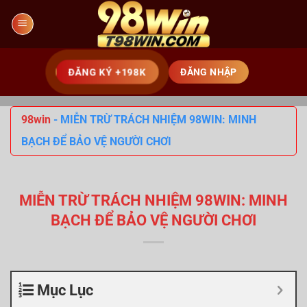
Bỏ
qua
nội
dung
ĐĂNG KÝ +198K
ĐĂNG NHẬP
98win
-
MIỄN TRỪ TRÁCH NHIỆM 98WIN: MINH
BẠCH ĐỂ BẢO VỆ NGƯỜI CHƠI
MIỄN TRỪ TRÁCH NHIỆM 98WIN: MINH
BẠCH ĐỂ BẢO VỆ NGƯỜI CHƠI
Mục Lục