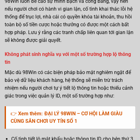
98Win luôn đề cao sự minh bạch và công bằng, vậy nên
nếu người chơi có hành vi gian lận, cố tình khai thác lỗi hệ
thống để trục lợi, nhà cái có quyền khóa tài khoản, thu hồi
toàn bộ số tiền cược hoặc thưởng có được một cách bất
hợp pháp. Lưu ý rằng các tranh chấp liên quan tới gian lận
sẽ không được giải quyết.
Không phát sinh nghĩa vụ với một số trường hợp lộ thông
tin
Mặc dù 98Win có các biện pháp bảo mật nghiêm ngặt để
bảo vệ dữ liệu khách hàng, hệ thống sẽ miễn trừ trách
nhiệm nếu người chơi tự ý tiết lộ thông tin hoặc thiếu cảnh
giác trong việc quản lý ID, một số trường hợp như:
👉
Xem thêm:
ĐẠI LÝ 98WIN – CƠ HỘI LÀM GIÀU
CÙNG SÂN CHƠI UY TÍN SỐ 1
Cố tình tiết lộ mật khẩu hoặc thông tin ID cho bên thứ 3.