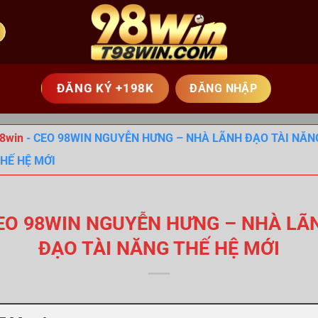
ĐĂNG KÝ +198K
ĐĂNG NHẬP
8win
-
CEO 98WIN NGUYỄN HƯNG – NHÀ LÃNH ĐẠO TÀI NĂN
HẾ HỆ MỚI
EO 98WIN NGUYỄN HƯNG – NHÀ LÃ
ĐẠO TÀI NĂNG THẾ HỆ MỚI