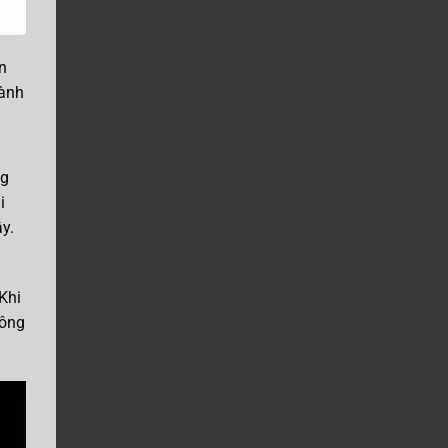
n
hành
ng
i
ây.
Khi
hông