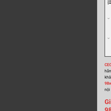
CE
hãn
khă
98w
nội
Gi
9