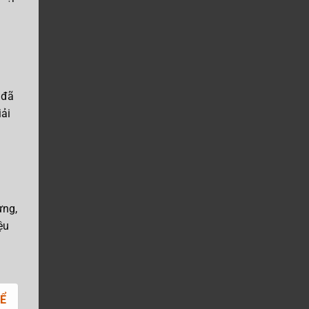
 đã
iải
ưng,
ệu
ĐỂ