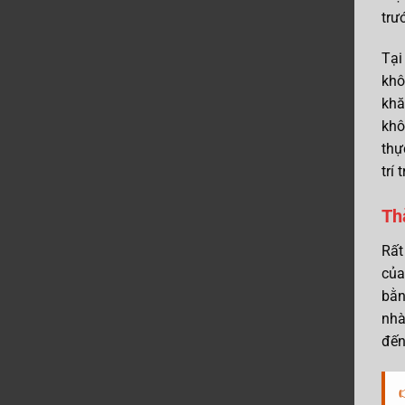
trư
Tại
khô
khă
khô
thự
trí
Th
Rất
của
bằn
nhà
đến