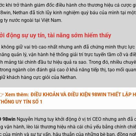
ớc khi trở thành giám đốc điều hành cho thương hiệu cá cược g
 98win, Nethan đã tích lũy kinh nghiệm quý báu của mình tại một
g ty nước ngoài tại Việt Nam.
ởi động sự uy tín, tài năng sớm hiếm thấy
 không giữ vai trò cao nhất nhưng anh đã chứng minh thực lực
 năng quản lý, vận hành hệ thống giải trí trực tuyến tầm cỡ và đi
h mảng tài chính đầu tư hiệu quả ra sao. Trong đó, nhiều chuy
 trong ngành còn đánh giá cao ở khả năng tiếp thị, tạo mối qua
giữ khách hàng cực giỏi của Nethan.
👉
Xem thêm:
ĐIỀU KHOẢN VÀ ĐIỀU KIỆN 98WIN THIẾT LẬP 
THỐNG UY TÍN SỐ 1
O 98win
Nguyễn Hưng tuy khởi động ở vị trí CEO nhưng anh đã 
g vận hành, lèo lái thương hiệu nhà cái chủ yếu bằng chính chi
c của mình và sự tư vấn, hậu thuẫn của những bè bạn, đồng ng