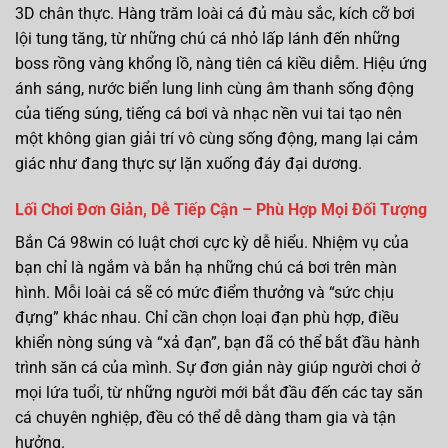
3D chân thực. Hàng trăm loài cá đủ màu sắc, kích cỡ bơi
lội tung tăng, từ những chú cá nhỏ lấp lánh đến những
boss rồng vàng khổng lồ, nàng tiên cá kiều diễm. Hiệu ứng
ánh sáng, nước biển lung linh cùng âm thanh sống động
của tiếng súng, tiếng cá bơi và nhạc nền vui tai tạo nên
một không gian giải trí vô cùng sống động, mang lại cảm
giác như đang thực sự lặn xuống đáy đại dương.
Lối Chơi Đơn Giản, Dễ Tiếp Cận – Phù Hợp Mọi Đối Tượng
Bắn Cá 98win có luật chơi cực kỳ dễ hiểu. Nhiệm vụ của
bạn chỉ là ngắm và bắn hạ những chú cá bơi trên màn
hình. Mỗi loài cá sẽ có mức điểm thưởng và “sức chịu
đựng” khác nhau. Chỉ cần chọn loại đạn phù hợp, điều
khiển nòng súng và “xả đạn”, bạn đã có thể bắt đầu hành
trình săn cá của mình. Sự đơn giản này giúp người chơi ở
mọi lứa tuổi, từ những người mới bắt đầu đến các tay săn
cá chuyên nghiệp, đều có thể dễ dàng tham gia và tận
hưởng.