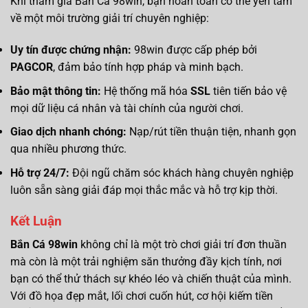
Khi tham gia Bắn Cá 98win, bạn hoàn toàn có thể yên tâm
về một môi trường giải trí chuyên nghiệp:
Uy tín được chứng nhận:
98win được cấp phép bởi
PAGCOR
, đảm bảo tính hợp pháp và minh bạch.
Bảo mật thông tin:
Hệ thống mã hóa
SSL
tiên tiến bảo vệ
mọi dữ liệu cá nhân và tài chính của người chơi.
Giao dịch nhanh chóng:
Nạp/rút tiền thuận tiện, nhanh gọn
qua nhiều phương thức.
Hỗ trợ 24/7:
Đội ngũ chăm sóc khách hàng chuyên nghiệp
luôn sẵn sàng giải đáp mọi thắc mắc và hỗ trợ kịp thời.
Kết Luận
Bắn Cá 98win
không chỉ là một trò chơi giải trí đơn thuần
mà còn là một trải nghiệm săn thưởng đầy kịch tính, nơi
bạn có thể thử thách sự khéo léo và chiến thuật của mình.
Với đồ họa đẹp mắt, lối chơi cuốn hút, cơ hội kiếm tiền