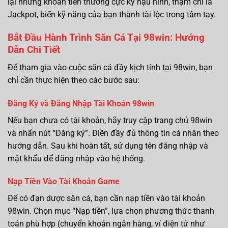
lại những khoản tiền thưởng cực kỳ hậu hĩnh, thậm chí là
Jackpot, biến kỹ năng của bạn thành tài lộc trong tầm tay.
Bắt Đầu Hành Trình Săn Cá Tại 98win: Hướng
Dẫn Chi Tiết
Để tham gia vào cuộc săn cá đầy kịch tính tại 98win, bạn
chỉ cần thực hiện theo các bước sau:
Đăng Ký và Đăng Nhập Tài Khoản 98win
Nếu bạn chưa có tài khoản, hãy truy cập trang chủ 98win
và nhấn nút “Đăng ký”. Điền đầy đủ thông tin cá nhân theo
hướng dẫn. Sau khi hoàn tất, sử dụng tên đăng nhập và
mật khẩu để đăng nhập vào hệ thống.
Nạp Tiền Vào Tài Khoản Game
Để có đạn dược săn cá, bạn cần nạp tiền vào tài khoản
98win. Chọn mục “Nạp tiền”, lựa chọn phương thức thanh
toán phù hợp (chuyển khoản ngân hàng, ví điện tử như