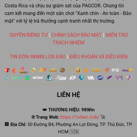
Costa Rica và chịu sự giám sát của PAGCOR. Chúng tôi
cam kết mang đến một sân chơi "Xanh chín - An toàn - Bảo
mật" với tỷ lệ trả thưởng cạnh tranh nhất thị trường.
QUYỀN RIÊNG TƯ
|
CHÍNH SÁCH BẢO MẬT
|
MIỄN TRỪ
TRÁCH NHIỆM
TIN ĐỒN 98WIN LỪA ĐẢO
|
ĐIỀU KHOẢN VÀ ĐIỀU KIỆN
LIÊN HỆ
👑
THƯƠNG HIỆU: 98Win
🌐
Trang Web:
https://1stbet.club/
🚀
🏢
Địa Chỉ:
50 Đường B4, Phường An Lợi Đông, TP. Thủ Đức, TP.
HCM 🇻🇳