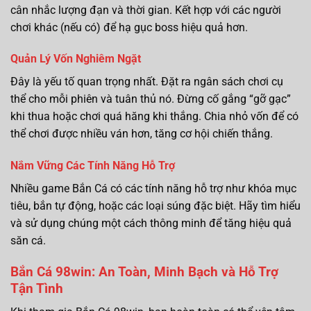
cân nhắc lượng đạn và thời gian. Kết hợp với các người
chơi khác (nếu có) để hạ gục boss hiệu quả hơn.
Quản Lý Vốn Nghiêm Ngặt
Đây là yếu tố quan trọng nhất. Đặt ra ngân sách chơi cụ
thể cho mỗi phiên và tuân thủ nó. Đừng cố gắng “gỡ gạc”
khi thua hoặc chơi quá hăng khi thắng. Chia nhỏ vốn để có
thể chơi được nhiều ván hơn, tăng cơ hội chiến thắng.
Nắm Vững Các Tính Năng Hỗ Trợ
Nhiều game Bắn Cá có các tính năng hỗ trợ như khóa mục
tiêu, bắn tự động, hoặc các loại súng đặc biệt. Hãy tìm hiểu
và sử dụng chúng một cách thông minh để tăng hiệu quả
săn cá.
Bắn Cá 98win: An Toàn, Minh Bạch và Hỗ Trợ
Tận Tình