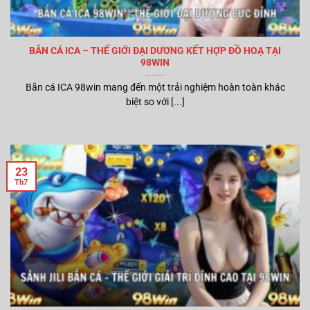
BẮN CÁ ICA – THẾ GIỚI ĐẠI DƯƠNG KẾT HỢP ĐỒ HOẠ TẠI
98WIN
Bắn cá ICA 98win mang đến một trải nghiệm hoàn toàn khác
biệt so với [...]
23
Th7