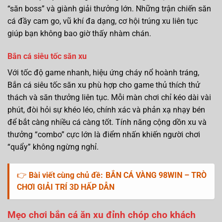
“săn boss” và giành giải thưởng lớn. Những trận chiến săn
cá đầy cam go, vũ khí đa dạng, cơ hội trúng xu liên tục
giúp bạn không bao giờ thấy nhàm chán.
Bắn cá siêu tốc săn xu
Với tốc độ game nhanh, hiệu ứng cháy nổ hoành tráng,
Bắn cá siêu tốc săn xu phù hợp cho game thủ thích thử
thách và săn thưởng liên tục. Mỗi màn chơi chỉ kéo dài vài
phút, đòi hỏi sự khéo léo, chính xác và phản xạ nhạy bén
để bắt càng nhiều cá càng tốt. Tính năng cộng dồn xu và
thưởng “combo” cực lớn là điểm nhấn khiến người chơi
“quẩy” không ngừng nghỉ.
👉
Bài viết cùng chủ đề:
BẮN CÁ VÀNG 98WIN – TRÒ
CHƠI GIẢI TRÍ 3D HẤP DẪN
Mẹo chơi bắn cá ăn xu đỉnh chóp cho khách