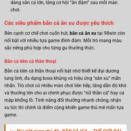
dàng săn cá lớn, tăng cơ hội “ăn đậm” sau mỗi màn
chơi.
Các siêu phẩm bắn cá ăn xu được yêu thích
Bên cạnh cơ chế chơi cuốn hút,
bắn cá ăn xu
tại 98win còn
nổi bật với nhiều tựa game đình đám. Mỗi trò mang màu
sắc riêng phù hợp cho từng gu thưởng thức.
Bắn cá tiên cá thần thoại
Bắn cá tiên cá thần thoại nổi bật nhờ thiết kế đại dương
lung linh, đa dạng boss khủng và hiệu ứng “săn xu” mãn
nhãn. Trò chơi có nhiều màn chơi liên tiếp, tăng dần độ khó
và thưởng lớn cho ai chinh phục được “nữ thần cá” hay cá
mập khổng lồ. Tính năng đổi thưởng nhanh chóng, nhận
xu tức thì chính là điểm cộng khiến game thủ mê mẩn tựa
game.