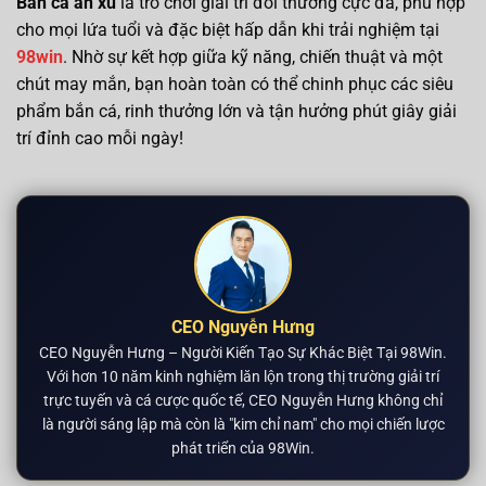
Bắn cá ăn xu
là trò chơi giải trí đổi thưởng cực đã, phù hợp
cho mọi lứa tuổi và đặc biệt hấp dẫn khi trải nghiệm tại
98win
. Nhờ sự kết hợp giữa kỹ năng, chiến thuật và một
chút may mắn, bạn hoàn toàn có thể chinh phục các siêu
phẩm bắn cá, rinh thưởng lớn và tận hưởng phút giây giải
trí đỉnh cao mỗi ngày!
CEO Nguyễn Hưng
CEO Nguyễn Hưng – Người Kiến Tạo Sự Khác Biệt Tại 98Win.
Với hơn 10 năm kinh nghiệm lăn lộn trong thị trường giải trí
trực tuyến và cá cược quốc tế, CEO Nguyễn Hưng không chỉ
là người sáng lập mà còn là "kim chỉ nam" cho mọi chiến lược
phát triển của 98Win.