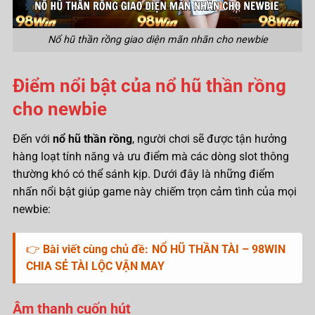
Nổ hũ thần rồng giao diện mãn nhãn cho newbie
Điểm nổi bật của nổ hũ thần rồng
cho newbie
Đến với
nổ hũ thần rồng
, người chơi sẽ được tận hưởng
hàng loạt tính năng và ưu điểm mà các dòng slot thông
thường khó có thể sánh kịp. Dưới đây là những điểm
nhấn nổi bật giúp game này chiếm trọn cảm tình của mọi
newbie:
👉
Bài viết cùng chủ đề:
NỔ HŨ THẦN TÀI – 98WIN
CHIA SẺ TÀI LỘC VẬN MAY
Âm thanh cuốn hút