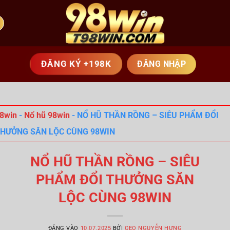
ĐĂNG KÝ +198K
ĐĂNG NHẬP
8win
-
Nổ hũ 98win
-
NỔ HŨ THẦN RỒNG – SIÊU PHẨM ĐỔI
HƯỞNG SĂN LỘC CÙNG 98WIN
NỔ HŨ THẦN RỒNG – SIÊU
PHẨM ĐỔI THƯỞNG SĂN
LỘC CÙNG 98WIN
ĐĂNG VÀO
10.07.2025
BỞI
CEO NGUYỄN HƯNG