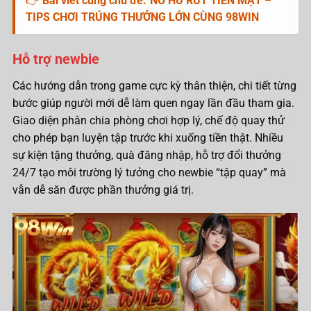
👉
Bài viết cùng chủ đề:
NỔ HŨ RÚT TIỀN MẶT –
TIPS CHƠI TRÚNG THƯỞNG LỚN CÙNG 98WIN
Hỗ trợ newbie
Các hướng dẫn trong game cực kỳ thân thiện, chi tiết từng
bước giúp người mới dễ làm quen ngay lần đầu tham gia.
Giao diện phân chia phòng chơi hợp lý, chế độ quay thử
cho phép bạn luyện tập trước khi xuống tiền thật. Nhiều
sự kiện tặng thưởng, quà đăng nhập, hỗ trợ đổi thưởng
24/7 tạo môi trường lý tưởng cho newbie “tập quay” mà
vẫn dễ săn được phần thưởng giá trị.