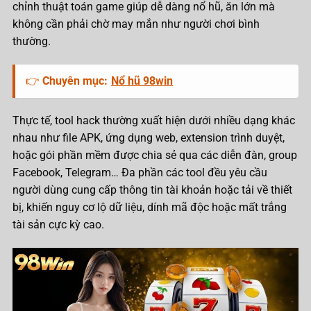
chỉnh thuật toán game giúp dễ dàng nổ hũ, ăn lớn mà
không cần phải chờ may mắn như người chơi bình
thường.
👉
Chuyên mục:
Nổ hũ 98win
Thực tế, tool hack
thường xuất hiện dưới nhiều dạng khác
nhau như file APK, ứng dụng web, extension trình duyệt,
hoặc gói phần mềm được chia sẻ qua các diễn đàn, group
Facebook, Telegram… Đa phần các tool đều yêu cầu
người dùng cung cấp thông tin tài khoản hoặc tải về thiết
bị, khiến nguy cơ lộ dữ liệu, dính mã độc hoặc mất trắng
tài sản cực kỳ cao.