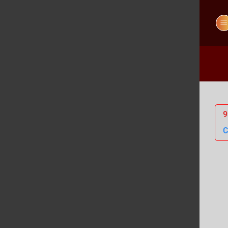
Bỏ
qua
nội
dung
9
C