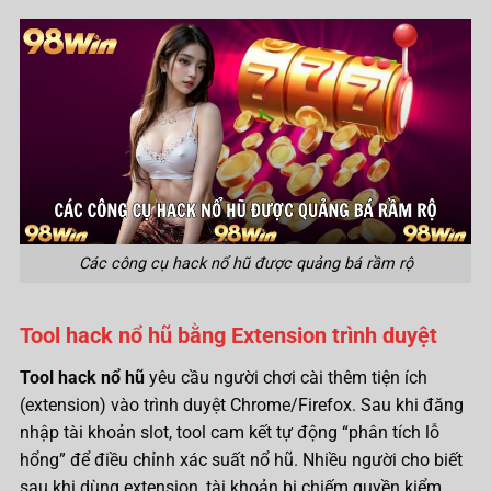
Các công cụ hack nổ hũ được quảng bá rầm rộ
Tool hack nổ hũ bằng Extension trình duyệt
Tool hack nổ hũ
yêu cầu người chơi cài thêm tiện ích
(extension) vào trình duyệt Chrome/Firefox. Sau khi đăng
nhập tài khoản slot, tool cam kết tự động “phân tích lỗ
hổng” để điều chỉnh xác suất nổ hũ. Nhiều người cho biết
sau khi dùng extension, tài khoản bị chiếm quyền kiểm