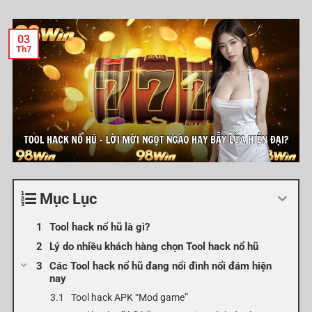
03
Th7
Mục Lục
Tool hack nổ hũ là gì?
Lý do nhiều khách hàng chọn Tool hack nổ hũ
Các Tool hack nổ hũ đang nổi đình nổi đám hiện
nay
Tool hack APK “Mod game”