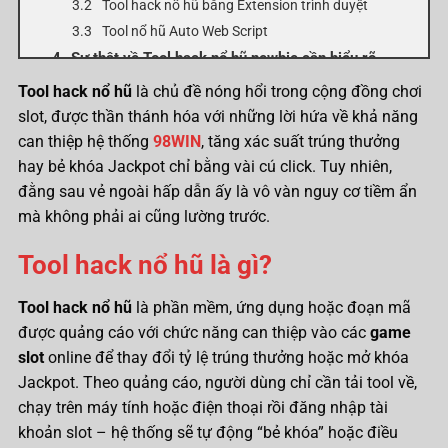
Tool hack nổ hũ bằng Extension trình duyệt
Tool nổ hũ Auto Web Script
Sự thật về Tool hack nổ hũ newbie cần hiểu rõ
Tổng kết
Tool hack nổ hũ
là chủ đề nóng hổi trong cộng đồng chơi
✨ CÁC TRANG HỮU ÍCH KHÁC
slot, được thần thánh hóa với những lời hứa về khả năng
📚 BÀI VIẾT CÙNG CHỦ ĐỀ: Nổ hũ 98win
can thiệp hệ thống
98WIN
, tăng xác suất trúng thưởng
hay bẻ khóa Jackpot chỉ bằng vài cú click. Tuy nhiên,
đằng sau vẻ ngoài hấp dẫn ấy là vô vàn nguy cơ tiềm ẩn
mà không phải ai cũng lường trước.
Tool hack nổ hũ là gì?
Tool hack nổ hũ
là phần mềm, ứng dụng hoặc đoạn mã
được quảng cáo với chức năng can thiệp vào các
game
slot
online để thay đổi tỷ lệ trúng thưởng hoặc mở khóa
Jackpot. Theo quảng cáo, người dùng chỉ cần tải tool về,
chạy trên máy tính hoặc điện thoại rồi đăng nhập tài
khoản slot – hệ thống sẽ tự động “bẻ khóa” hoặc điều