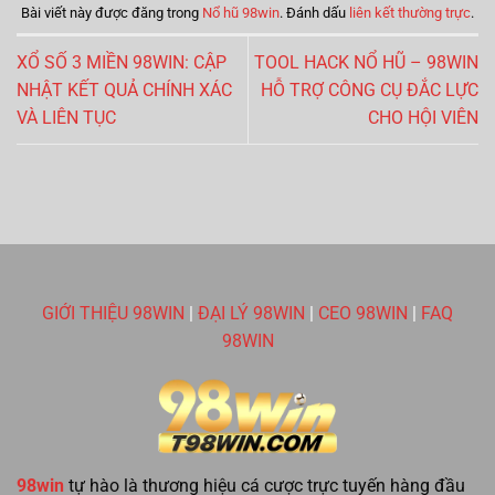
MAY
Bài viết này được đăng trong
Nổ hũ 98win
. Đánh dấu
liên kết thường trực
.
XỔ SỐ 3 MIỀN 98WIN: CẬP
TOOL HACK NỔ HŨ – 98WIN
NHẬT KẾT QUẢ CHÍNH XÁC
HỖ TRỢ CÔNG CỤ ĐẮC LỰC
VÀ LIÊN TỤC
CHO HỘI VIÊN
GIỚI THIỆU 98WIN
|
ĐẠI LÝ 98WIN
|
CEO 98WIN
|
FAQ
98WIN
98win
tự hào là thương hiệu cá cược trực tuyến hàng đầu