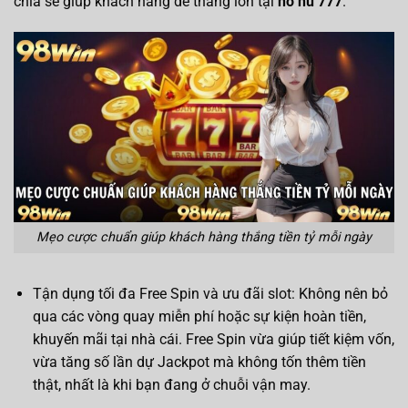
chia sẻ giúp khách hàng dễ thắng lớn tại
nổ hũ 777
.
Mẹo cược chuẩn giúp khách hàng thắng tiền tỷ mỗi ngày
Tận dụng tối đa Free Spin và ưu đãi slot: Không nên bỏ
qua các vòng quay miễn phí hoặc sự kiện hoàn tiền,
khuyến mãi tại nhà cái. Free Spin vừa giúp tiết kiệm vốn,
vừa tăng số lần dự Jackpot mà không tốn thêm tiền
thật, nhất là khi bạn đang ở chuỗi vận may.