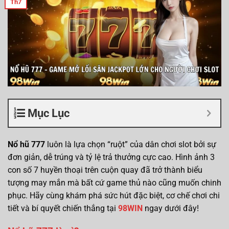
Th7
Mục Lục
Nổ hũ 777
luôn là lựa chọn “ruột” của dân chơi slot bởi sự
đơn giản, dễ trúng và tỷ lệ trả thưởng cực cao. Hình ảnh 3
con số 7 huyền thoại trên cuộn quay đã trở thành biểu
tượng may mắn mà bất cứ game thủ nào cũng muốn chinh
phục. Hãy cùng khám phá sức hút đặc biệt, cơ chế chơi chi
tiết và bí quyết chiến thắng tại
98WIN
ngay dưới đây!