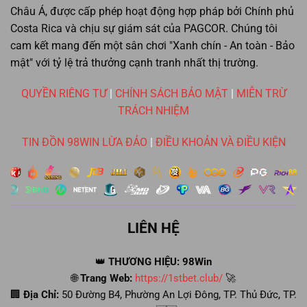
Châu Á, được cấp phép hoạt động hợp pháp bởi Chính phủ
Costa Rica và chịu sự giám sát của PAGCOR. Chúng tôi
cam kết mang đến một sân chơi "Xanh chín - An toàn - Bảo
mật" với tỷ lệ trả thưởng cạnh tranh nhất thị trường.
QUYỀN RIÊNG TƯ
|
CHÍNH SÁCH BẢO MẬT
|
MIỄN TRỪ
TRÁCH NHIỆM
TIN ĐỒN 98WIN LỪA ĐẢO
|
ĐIỀU KHOẢN VÀ ĐIỀU KIỆN
LIÊN HỆ
👑
THƯƠNG HIỆU: 98Win
🌐
Trang Web:
https://1stbet.club/
🚀
🏢
Địa Chỉ:
50 Đường B4, Phường An Lợi Đông, TP. Thủ Đức, TP.