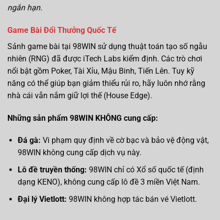
ngắn hạn.
Game Bài Đổi Thưởng Quốc Tế
Sảnh game bài tại 98WIN sử dụng thuật toán tạo số ngẫu
nhiên (RNG) đã được iTech Labs kiểm định. Các trò chơi
nổi bật gồm Poker, Tài Xỉu, Mậu Binh, Tiến Lên. Tuy kỹ
năng có thể giúp bạn giảm thiểu rủi ro, hãy luôn nhớ rằng
nhà cái vẫn nắm giữ lợi thế (House Edge).
Những sản phẩm 98WIN KHÔNG cung cấp:
Đá gà:
Vi phạm quy định về cờ bạc và bảo vệ động vật,
98WIN không cung cấp dịch vụ này.
Lô đề truyền thống:
98WIN chỉ có Xổ số quốc tế (định
dạng KENO), không cung cấp lô đề 3 miền Việt Nam.
Đại lý Vietlott:
98WIN không hợp tác bán vé Vietlott.