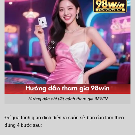
Hướng dẫn chi tiết cách tham gia 98WIN
Để quá trình giao dịch diễn ra suôn sẻ, bạn cần làm theo
đúng 4 bước sau: