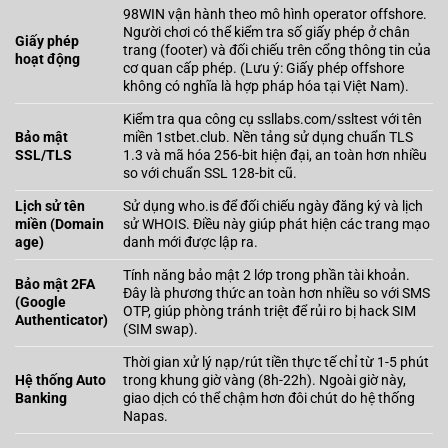
98WIN vận hành theo mô hình operator offshore.
Người chơi có thể kiểm tra số giấy phép ở chân
Giấy phép
trang (footer) và đối chiếu trên cổng thông tin của
hoạt động
cơ quan cấp phép. (Lưu ý: Giấy phép offshore
không có nghĩa là hợp pháp hóa tại Việt Nam).
Kiểm tra qua công cụ ssllabs.com/ssltest với tên
Bảo mật
miền 1stbet.club. Nền tảng sử dụng chuẩn TLS
SSL/TLS
1.3 và mã hóa 256-bit hiện đại, an toàn hơn nhiều
so với chuẩn SSL 128-bit cũ.
Lịch sử tên
Sử dụng who.is để đối chiếu ngày đăng ký và lịch
miền (Domain
sử WHOIS. Điều này giúp phát hiện các trang mạo
age)
danh mới được lập ra.
Tính năng bảo mật 2 lớp trong phần tài khoản.
Bảo mật 2FA
Đây là phương thức an toàn hơn nhiều so với SMS
(Google
OTP, giúp phòng tránh triệt để rủi ro bị hack SIM
Authenticator)
(SIM swap).
Thời gian xử lý nạp/rút tiền thực tế chỉ từ 1-5 phút
Hệ thống Auto
trong khung giờ vàng (8h-22h). Ngoài giờ này,
Banking
giao dịch có thể chậm hơn đôi chút do hệ thống
Napas.