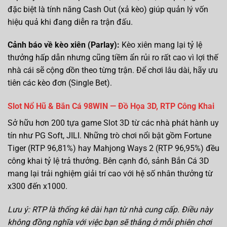
đặc biệt là tính năng Cash Out (xả kèo) giúp quản lý vốn
hiệu quả khi đang diễn ra trận đấu.
Cảnh báo về kèo xiên (Parlay):
Kèo xiên mang lại tỷ lệ
thưởng hấp dẫn nhưng cũng tiềm ẩn rủi ro rất cao vì lợi thế
nhà cái sẽ cộng dồn theo từng trận. Để chơi lâu dài, hãy ưu
tiên các kèo đơn (Single Bet).
Slot Nổ Hũ & Bắn Cá 98WIN — Đồ Họa 3D, RTP Công Khai
Sở hữu hơn 200 tựa game Slot 3D từ các nhà phát hành uy
tín như PG Soft, JILI. Những trò chơi nổi bật gồm Fortune
Tiger (RTP 96,81%) hay Mahjong Ways 2 (RTP 96,95%) đều
công khai tỷ lệ trả thưởng. Bên cạnh đó, sảnh Bắn Cá 3D
mang lại trải nghiệm giải trí cao với hệ số nhân thưởng từ
x300 đến x1000.
Lưu ý: RTP là thống kê dài hạn từ nhà cung cấp. Điều này
không đồng nghĩa với việc bạn sẽ thắng ở mỗi phiên chơi