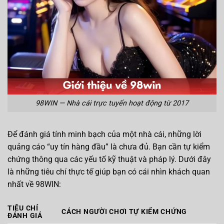
98WIN — Nhà cái trực tuyến hoạt động từ 2017
Để đánh giá tính minh bạch của một nhà cái, những lời
quảng cáo “uy tín hàng đầu” là chưa đủ. Bạn cần tự kiểm
chứng thông qua các yếu tố kỹ thuật và pháp lý. Dưới đây
là những tiêu chí thực tế giúp bạn có cái nhìn khách quan
nhất về 98WIN:
TIÊU CHÍ
CÁCH NGƯỜI CHƠI TỰ KIỂM CHỨNG
ĐÁNH GIÁ