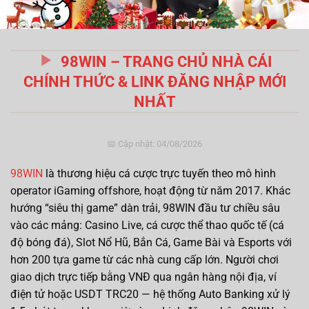
98WIN – TRANG CHỦ NHÀ CÁI
CHÍNH THỨC & LINK ĐĂNG NHẬP MỚI
NHẤT
📅 Cập nhật: 04/08/2026
98WIN
là thương hiệu cá cược trực tuyến theo mô hình
operator iGaming offshore, hoạt động từ năm 2017. Khác
hướng “siêu thị game” dàn trải, 98WIN đầu tư chiều sâu
vào các mảng: Casino Live, cá cược thể thao quốc tế (cá
độ bóng đá), Slot Nổ Hũ, Bắn Cá, Game Bài và Esports với
hơn 200 tựa game từ các nhà cung cấp lớn. Người chơi
giao dịch trực tiếp bằng VNĐ qua ngân hàng nội địa, ví
điện tử hoặc USDT TRC20 — hệ thống Auto Banking xử lý