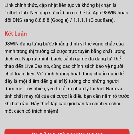
Link chính thức, cập nhật liên tục và không bị chặn là
1stbet.club. Nếu gặp sự cố, bạn có thể tải App 98WIN hoặc
đổi DNS sang 8.8.8.8 (Google) / 1.1.1.1 (Cloudflare).
Kết Luận
98WIN đang từng bước khẳng định vị thế vững chắc của
mình trong thị trường cá cược trực tuyến bằng chất lượng
dịch vụ: Nạp rút minh bạch, sảnh game đa dạng từ Thể
thao đến Live Casino, cùng các chính sách bảo vệ người
chơi toàn diện. Với định hướng hoạt động chuẩn quốc tế,
đây là một điểm đến giải trí lý tưởng cho những người
đam mê. Tuy nhiên, yếu tố rủi ro pháp lý tại Việt Nam và
tính chất may rủi của cá cược là điều bạn cần nắm rõ trước
khi bắt đầu. Hãy thiết lập các giới hạn tài chính và chơi
một cách có trách nhiệm!