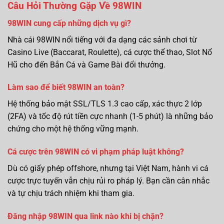
Câu Hỏi Thường Gặp Về 98WIN
98WIN cung cấp những dịch vụ gì?
Nhà cái 98WIN nổi tiếng với đa dạng các sảnh chơi từ
Casino Live (Baccarat, Roulette), cá cược thể thao, Slot Nổ
Hũ cho đến Bắn Cá và Game Bài đổi thưởng.
Làm sao để biết 98WIN an toàn?
Hệ thống bảo mật SSL/TLS 1.3 cao cấp, xác thực 2 lớp
(2FA) và tốc độ rút tiền cực nhanh (1-5 phút) là những bảo
chứng cho một hệ thống vững mạnh.
Cá cược trên 98WIN có vi phạm pháp luật không?
Dù có giấy phép offshore, nhưng tại Việt Nam, hành vi cá
cược trực tuyến vẫn chịu rủi ro pháp lý. Bạn cần cân nhắc
và tự chịu trách nhiệm khi tham gia.
Đăng nhập 98WIN qua link nào khi bị chặn?