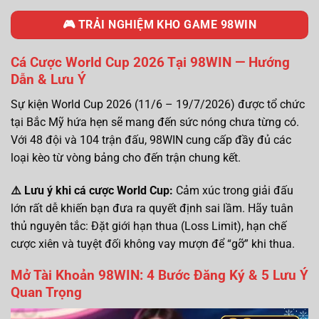
🎮 TRẢI NGHIỆM KHO GAME 98WIN
Cá Cược World Cup 2026 Tại 98WIN — Hướng
Dẫn & Lưu Ý
Sự kiện World Cup 2026 (11/6 – 19/7/2026) được tổ chức
tại Bắc Mỹ hứa hẹn sẽ mang đến sức nóng chưa từng có.
Với 48 đội và 104 trận đấu, 98WIN cung cấp đầy đủ các
loại kèo từ vòng bảng cho đến trận chung kết.
⚠️ Lưu ý khi cá cược World Cup:
Cảm xúc trong giải đấu
lớn rất dễ khiến bạn đưa ra quyết định sai lầm. Hãy tuân
thủ nguyên tắc: Đặt giới hạn thua (Loss Limit), hạn chế
cược xiên và tuyệt đối không vay mượn để “gỡ” khi thua.
Mở Tài Khoản 98WIN: 4 Bước Đăng Ký & 5 Lưu Ý
Quan Trọng