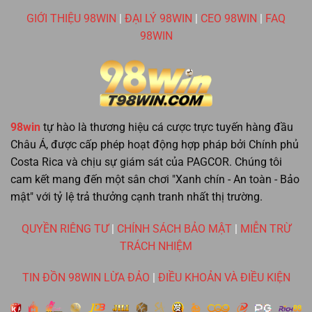
GIỚI THIỆU 98WIN
|
ĐẠI LÝ 98WIN
|
CEO 98WIN
|
FAQ
98WIN
98win
tự hào là thương hiệu cá cược trực tuyến hàng đầu
Châu Á, được cấp phép hoạt động hợp pháp bởi Chính phủ
Costa Rica và chịu sự giám sát của PAGCOR. Chúng tôi
cam kết mang đến một sân chơi "Xanh chín - An toàn - Bảo
mật" với tỷ lệ trả thưởng cạnh tranh nhất thị trường.
QUYỀN RIÊNG TƯ
|
CHÍNH SÁCH BẢO MẬT
|
MIỄN TRỪ
TRÁCH NHIỆM
TIN ĐỒN 98WIN LỪA ĐẢO
|
ĐIỀU KHOẢN VÀ ĐIỀU KIỆN