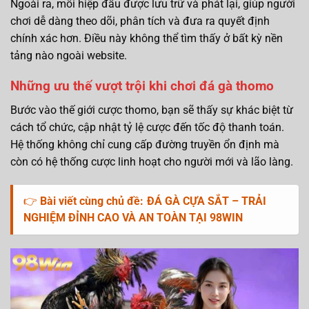
Ngoài ra, mỗi hiệp đấu được lưu trữ và phát lại, giúp người
chơi dễ dàng theo dõi, phân tích và đưa ra quyết định
chính xác hơn. Điều này không thể tìm thấy ở bất kỳ nền
tảng nào ngoài website.
Những ưu thế vượt trội khi chơi đá gà thomo
Bước vào thế giới cược thomo, bạn sẽ thấy sự khác biệt từ
cách tổ chức, cập nhật tỷ lệ cược đến tốc độ thanh toán.
Hệ thống không chỉ cung cấp đường truyền ổn định mà
còn có hệ thống cược linh hoạt cho người mới và lão làng.
👉
Bài viết cùng chủ đề:
ĐÁ GÀ CỰA SẮT – TRẢI
NGHIỆM ĐỈNH CAO VÀ AN TOÀN TẠI 98WIN