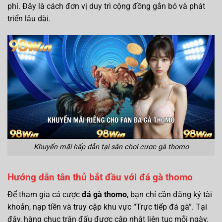
phí. Đây là cách đơn vị duy trì cộng đồng gắn bó và phát
triển lâu dài.
Khuyến mãi hấp dẫn tại sân chơi cược gà thomo
Hướng dẫn tân thủ bắt đầu với đá gà thomo
Để tham gia cá cược
đá gà thomo
, bạn chỉ cần đăng ký tài
khoản, nạp tiền và truy cập khu vực “Trực tiếp đá gà”. Tại
đây, hàng chục trận đấu được cập nhật liên tục mỗi ngày.