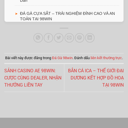
Dẫn
ĐÁ GÀ CỰA SẮT – TRẢI NGHIỆM ĐỈNH CAO VÀ AN
➤
TOÀN TẠI 98WIN
Bài viết này được đăng trong
Đá Gà 98win
. Đánh dấu
liên kết thường trực
.
SẢNH CASINO AE 98WIN:
BẮN CÁ ICA – THẾ GIỚI ĐẠI
CƯỢC CÙNG DEALER, NHẬN
DƯƠNG KẾT HỢP ĐỒ HOẠ
THƯỞNG LIỀN TAY
TẠI 98WIN