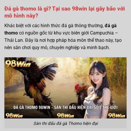
Đá gà thomo là gì? Tại sao 98win lại gây bão với
mô hình này?
Khác biệt với các hình thức đá gà thông thường,
đá gà
thomo
có nguồn gốc từ khu vực biên giới Campuchia –
Thái Lan. Đây là nơi hợp pháp hóa môn thể thao này, tạo
nên sân chơi quy mô, chuyên nghiệp và minh bạch.
Sàn thi đấu đá gà Thomo hiện đại