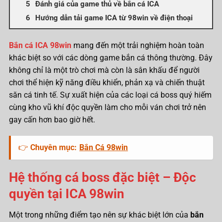
Đánh giá của game thủ về bắn cá ICA
Hướng dẫn tải game ICA từ 98win về điện thoại
Lời kết
Bắn cá ICA
98win
mang đến một trải nghiệm hoàn toàn
✨ CÁC TRANG HỮU ÍCH KHÁC
khác biệt so với các dòng game bắn cá thông thường. Đây
📚 BÀI VIẾT CÙNG CHỦ ĐỀ: Bắn Cá 98win
không chỉ là một trò chơi mà còn là sân khấu để người
chơi thể hiện kỹ năng điều khiển, phản xạ và chiến thuật
săn cá tinh tế. Sự xuất hiện của các loại cá boss quý hiếm
cùng kho vũ khí độc quyền làm cho mỗi ván chơi trở nên
gay cấn hơn bao giờ hết.
👉
Chuyên mục:
Bắn Cá 98win
Hệ thống cá boss đặc biệt – Độc
quyền tại ICA 98win
Một trong những điểm tạo nên sự khác biệt lớn của
bắn