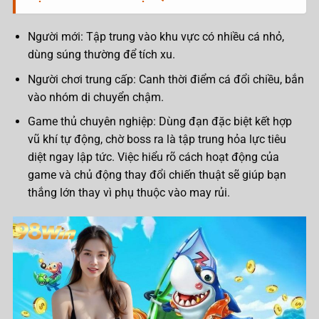
Người mới: Tập trung vào khu vực có nhiều cá nhỏ,
dùng súng thường để tích xu.
Người chơi trung cấp: Canh thời điểm cá đổi chiều, bắn
vào nhóm di chuyển chậm.
Game thủ chuyên nghiệp: Dùng đạn đặc biệt kết hợp
vũ khí tự động, chờ boss ra là tập trung hỏa lực tiêu
diệt ngay lập tức. Việc hiểu rõ cách hoạt động của
game và chủ động thay đổi chiến thuật sẽ giúp bạn
thắng lớn thay vì phụ thuộc vào may rủi.