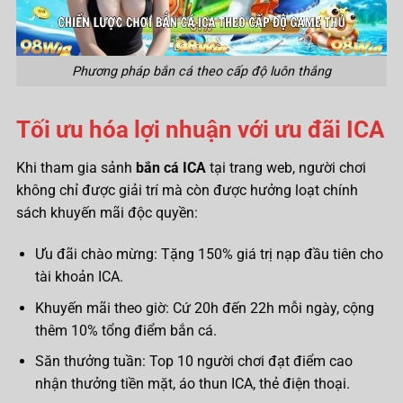
Phương pháp bắn cá theo cấp độ luôn thắng
Tối ưu hóa lợi nhuận với ưu đãi ICA
Khi tham gia sảnh
bắn cá ICA
tại trang web, người chơi
không chỉ được giải trí mà còn được hưởng loạt chính
sách khuyến mãi độc quyền:
Ưu đãi chào mừng: Tặng 150% giá trị nạp đầu tiên cho
tài khoản ICA.
Khuyến mãi theo giờ: Cứ 20h đến 22h mỗi ngày, cộng
thêm 10% tổng điểm bắn cá.
Săn thưởng tuần: Top 10 người chơi đạt điểm cao
nhận thưởng tiền mặt, áo thun ICA, thẻ điện thoại.