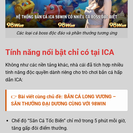
Các loại cá boss độc đáo và phần thưởng tương ứng
Tính năng nổi bật chỉ có tại ICA
Không như các nền tảng khác, nhà cái đã tích hợp nhiều
tính năng độc quyền dành riêng cho trò chơi bắn cá hấp
dẫn ICA:
👉
Bài viết cùng chủ đề:
BẮN CÁ LONG VƯƠNG –
SĂN THƯỞNG ĐẠI DƯƠNG CÙNG VỚI 98WIN
Chế độ “Săn Cá Tốc Biến” chỉ mở trong 5 phút mỗi giờ,
tăng gấp đôi điểm thưởng.