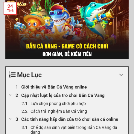
24
Th6
Mục Lục
Giới thiệu về Bắn Cá Vàng online
Cập nhật luật lệ của trò chơi Bắn Cá Vàng
Lựa chọn phòng chơi phù hợp
Cách trải nghiệm Bắn Cá Vàng
Các tính năng hấp dẫn của trò chơi săn cá online
Chế độ săn sinh vật biển trong Bắn Cá Vàng đa
dạng