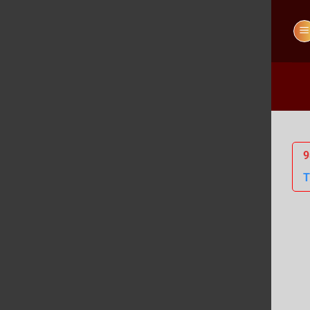
Bỏ
qua
nội
dung
9
T