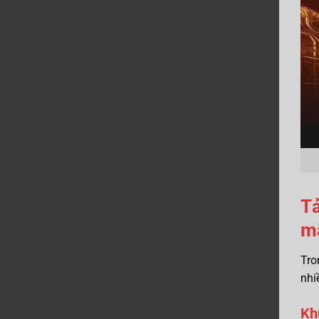
Tả
m
Tro
nhi
Kh