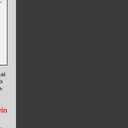
 dễ
ời
nh
win