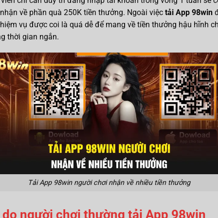
 viên chỉ cần duy trì đăng nhập tài khoản trong vòng 1 tuần sẽ c
 nhận về phần quà 250K tiền thưởng. Ngoài việc
tải App 98win
đ
nhiệm vụ được coi là quá dễ để mang về tiền thưởng hậu hĩnh ch
ng thời gian ngắn.
Tải App 98win người chơi nhận về nhiều tiền thưởng
 do người chơi thường tải App 98win