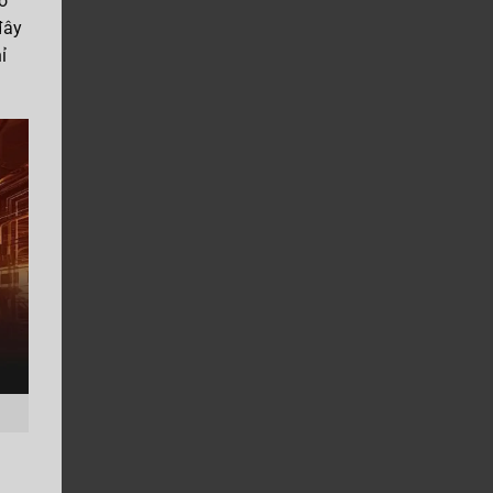
ó
ây
ỉ