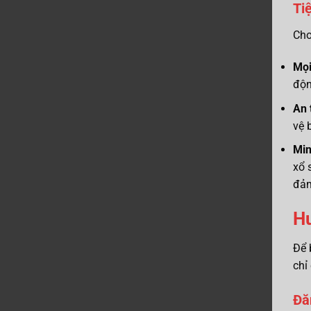
Ti
Chơ
Mọi
độn
An 
vệ 
Min
xổ 
đảm
H
Để 
chỉ
Đă