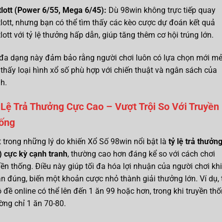
tlott (Power 6/55, Mega 6/45):
Dù 98win không trực tiếp quay
tlott, nhưng bạn có thể tìm thấy các kèo cược dự đoán kết quả
tlott với tỷ lệ thưởng hấp dẫn, giúp tăng thêm cơ hội trúng lớn.
đa dạng này đảm bảo rằng người chơi luôn có lựa chọn mới mẻ
 thấy loại hình xổ số phù hợp với chiến thuật và ngân sách của
h.
 Lệ Trả Thưởng Cực Cao – Vượt Trội So Với Truyền
ống
 trong những lý do khiến Xổ Số 98win nổi bật là
tỷ lệ trả thưởn
) cực kỳ cạnh tranh
, thường cao hơn đáng kể so với cách chơi
yền thống. Điều này giúp tối đa hóa lợi nhuận của người chơi kh
n đúng, biến một khoản cược nhỏ thành giải thưởng lớn. Ví dụ, 
lô đề online có thể lên đến 1 ăn 99 hoặc hơn, trong khi truyền th
ờng chỉ 1 ăn 70-80.