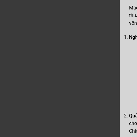
Mặc
thu
vốn
Ngh
Quả
chơ
Chi