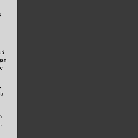
ý
uả
 gan
ác
,
ưa
h
.