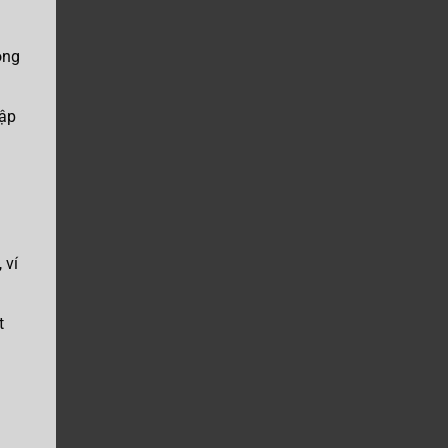
ông
cập
 ví
t