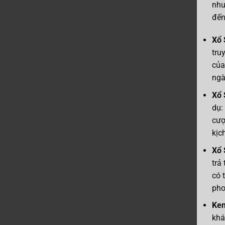
nhu
đến
Xổ 
tru
của
ngà
Xổ 
dụ:
cượ
kịc
Xổ 
trả
có 
pho
Ken
khá