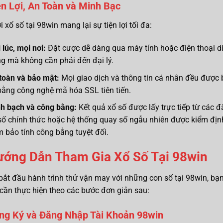
ện Lợi, An Toàn và Minh Bạc
i xổ số tại 98win mang lại sự tiện lợi tối đa:
 lúc, mọi nơi:
Đặt cược dễ dàng qua máy tính hoặc điện thoại d
g mà không cần phải đến đại lý.
toàn và bảo mật:
Mọi giao dịch và thông tin cá nhân đều được
bằng công nghệ mã hóa SSL tiên tiến.
h bạch và công bằng:
Kết quả xổ số được lấy trực tiếp từ các đ
số chính thức hoặc hệ thống quay số ngẫu nhiên được kiểm địn
 bảo tính công bằng tuyệt đối.
ướng Dẫn Tham Gia Xổ Số Tại 98win
bắt đầu hành trình thử vận may với những con số tại 98win, bạ
 cần thực hiện theo các bước đơn giản sau:
ng Ký và Đăng Nhập Tài Khoản 98win