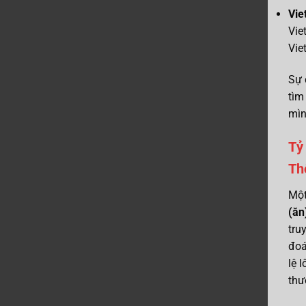
Vie
Vie
Vie
Sự 
tìm
mìn
Tỷ
Th
Một
(ăn
tru
đoá
lệ 
thư