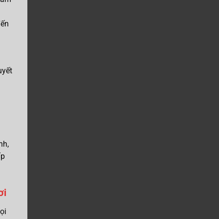
đến
uyết
nh,
ấp
ơi
ọi