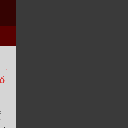
XỔ
ố
i
 cam