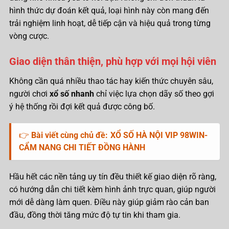
hình thức dự đoán kết quả, loại hình này còn mang đến
trải nghiệm linh hoạt, dễ tiếp cận và hiệu quả trong từng
vòng cược.
Giao diện thân thiện, phù hợp với mọi hội viên
Không cần quá nhiều thao tác hay kiến thức chuyên sâu,
người chơi
xổ số nhanh
chỉ việc lựa chọn dãy số theo gợi
ý hệ thống rồi đợi kết quả được công bố.
👉
Bài viết cùng chủ đề:
XỔ SỐ HÀ NỘI VIP 98WIN-
CẨM NANG CHI TIẾT ĐỒNG HÀNH
Hầu hết các nền tảng uy tín đều thiết kế giao diện rõ ràng,
có hướng dẫn chi tiết kèm hình ảnh trực quan, giúp người
mới dễ dàng làm quen. Điều này giúp giảm rào cản ban
đầu, đồng thời tăng mức độ tự tin khi tham gia.