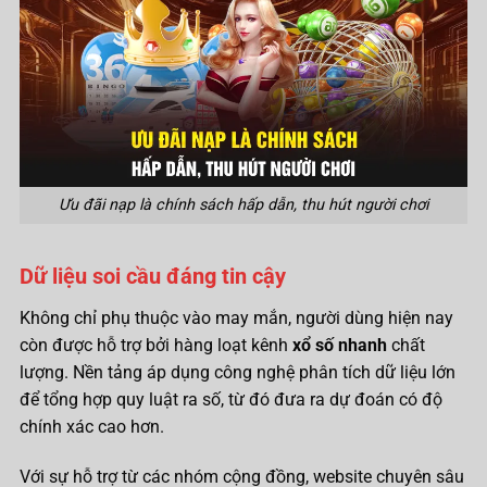
Ưu đãi nạp là chính sách hấp dẫn, thu hút người chơi
Dữ liệu soi cầu đáng tin cậy
Không chỉ phụ thuộc vào may mắn, người dùng hiện nay
còn được hỗ trợ bởi hàng loạt kênh
xổ số nhanh
chất
lượng. Nền tảng áp dụng công nghệ phân tích dữ liệu lớn
để tổng hợp quy luật ra số, từ đó đưa ra dự đoán có độ
chính xác cao hơn.
Với sự hỗ trợ từ các nhóm cộng đồng, website chuyên sâu