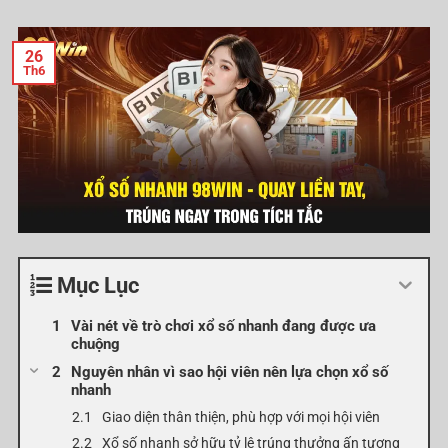
26
Th6
Mục Lục
Vài nét về trò chơi xổ số nhanh đang được ưa
chuộng
Nguyên nhân vì sao hội viên nên lựa chọn xổ số
nhanh
Giao diện thân thiện, phù hợp với mọi hội viên
Xổ số nhanh sở hữu tỷ lệ trúng thưởng ấn tượng