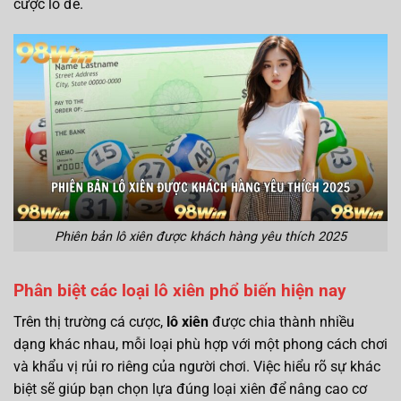
cược lô đề.
Phiên bản lô xiên được khách hàng yêu thích 2025
Phân biệt các loại lô xiên phổ biến hiện nay
Trên thị trường cá cược,
lô xiên
được chia thành nhiều
dạng khác nhau, mỗi loại phù hợp với một phong cách chơi
và khẩu vị rủi ro riêng của người chơi. Việc hiểu rõ sự khác
biệt sẽ giúp bạn chọn lựa đúng loại xiên để nâng cao cơ