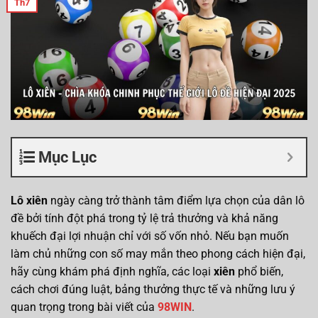
Th7
Mục Lục
Lô xiên
ngày càng trở thành tâm điểm lựa chọn của dân lô
đề bởi tính đột phá trong tỷ lệ trả thưởng và khả năng
khuếch đại lợi nhuận chỉ với số vốn nhỏ. Nếu bạn muốn
làm chủ những con số may mắn theo phong cách hiện đại,
hãy cùng khám phá định nghĩa, các loại
xiên
phổ biến,
cách chơi đúng luật, bảng thưởng thực tế và những lưu ý
quan trọng trong bài viết của
98WIN
.