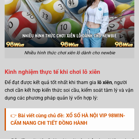
Nhiều hình thức chơi xiên lô dành cho newbie
Kinh nghiệm thực tế khi chơi lô xiên
Để đạt được kết quả tốt nhất khi tham gia
lô xiên
, người
chơi cần kết hợp kiến thức soi cầu, kiểm soát tâm lý và vận
dụng các phương pháp quản lý vốn hợp lý:
👉
Bài viết cùng chủ đề:
XỔ SỐ HÀ NỘI VIP 98WIN-
CẨM NANG CHI TIẾT ĐỒNG HÀNH