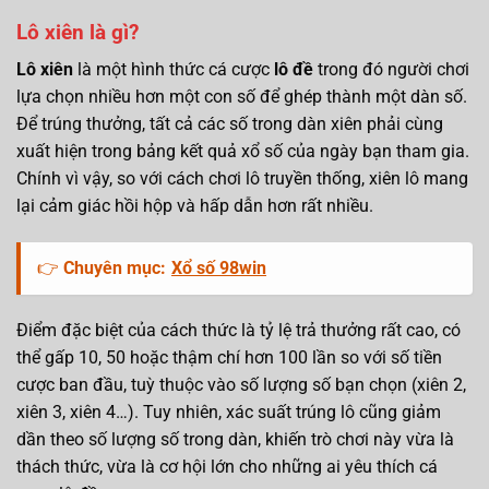
Lô xiên là gì?
Lô xiên
là một hình thức cá cược
lô đề
trong đó người chơi
lựa chọn nhiều hơn một con số để ghép thành một dàn số.
Để trúng thưởng, tất cả các số trong dàn xiên phải cùng
xuất hiện trong bảng kết quả xổ số của ngày bạn tham gia.
Chính vì vậy, so với cách chơi lô truyền thống, xiên lô mang
lại cảm giác hồi hộp và hấp dẫn hơn rất nhiều.
👉
Chuyên mục:
Xổ số 98win
Điểm đặc biệt của cách thức là tỷ lệ trả thưởng rất cao, có
thể gấp 10, 50 hoặc thậm chí hơn 100 lần so với số tiền
cược ban đầu, tuỳ thuộc vào số lượng số bạn chọn (xiên 2,
xiên 3, xiên 4…). Tuy nhiên, xác suất trúng lô
cũng giảm
dần theo số lượng số trong dàn, khiến trò chơi này vừa là
thách thức, vừa là cơ hội lớn cho những ai yêu thích cá