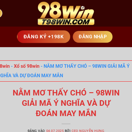
ĐĂNG KÝ +198K
ĐĂNG NHẬP
8win
-
Xổ số 98win
-
NẰM MƠ THẤY CHÓ – 98WIN GIẢI MÃ Ý
GHĨA VÀ DỰ ĐOÁN MAY MẮN
NẰM MƠ THẤY CHÓ – 98WIN
GIẢI MÃ Ý NGHĨA VÀ DỰ
ĐOÁN MAY MẮN
ĐĂNG VÀO
04.07.2025
BỞI
CEO NGUYỄN HƯNG