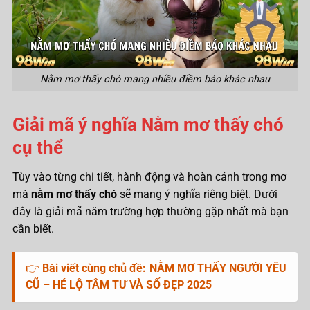
Nằm mơ thấy chó mang nhiều điềm báo khác nhau
Giải mã ý nghĩa Nằm mơ thấy chó
cụ thể
Tùy vào từng chi tiết, hành động và hoàn cảnh trong mơ
mà
nằm mơ thấy chó
sẽ mang ý nghĩa riêng biệt. Dưới
đây là giải mã năm trường hợp thường gặp nhất mà bạn
cần biết.
👉
Bài viết cùng chủ đề:
NẰM MƠ THẤY NGƯỜI YÊU
CŨ – HÉ LỘ TÂM TƯ VÀ SỐ ĐẸP 2025