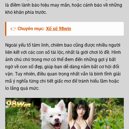
là điềm lành báo hiệu may mắn, hoặc cảnh báo về những
khó khăn phía trước.
👉
Chuyên mục:
Xổ số 98win
Ngoài yếu tố tâm linh, chiêm bao cũng được nhiều người
liên kết với các con số tài lộc, nhất là giới chơi lô đề. Hình
ảnh chú chó trong mơ có thể đem đến những gợi ý bất
ngờ về con số đẹp, giúp bạn dễ dàng nắm bắt cơ hội đổi
vận. Tuy nhiên, điều quan trọng nhất vẫn là bình tĩnh giải
mã ý nghĩa từng chi tiết giấc mơ để tránh hiểu lầm hoặc
lo lắng quá mức.