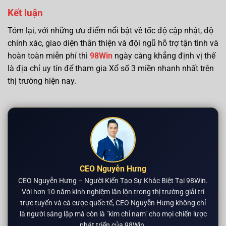
Kết luận
Tóm lại, với những ưu điểm nổi bật về tốc độ cập nhật, độ
chính xác, giao diện thân thiện và đội ngũ hỗ trợ tận tình và
hoàn toàn miễn phí thì
98Win
ngày càng khẳng định vị thế
là địa chỉ uy tín để tham gia Xổ số 3 miền nhanh nhất trên
thị trường hiện nay.
CEO Nguyễn Hưng
CEO Nguyễn Hưng – Người Kiến Tạo Sự Khác Biệt Tại 98Win.
Với hơn 10 năm kinh nghiệm lăn lộn trong thị trường giải trí
trực tuyến và cá cược quốc tế, CEO Nguyễn Hưng không chỉ
là người sáng lập mà còn là "kim chỉ nam" cho mọi chiến lược
phát triển của 98Win.