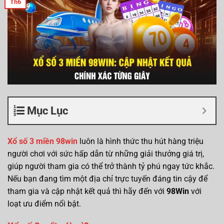
Th6
Mục Lục
Xổ số 3 miền 98win
luôn là hình thức thu hút hàng triệu
người chơi với sức hấp dẫn từ những giải thưởng giá trị,
giúp người tham gia có thể trở thành tỷ phú ngay tức khắc.
Nếu bạn đang tìm một địa chỉ trực tuyến đáng tin cậy để
tham gia và cập nhật kết quả thì hãy đến với
98Win
với
loạt ưu điểm nổi bật.