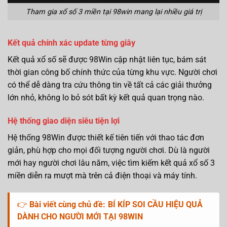
Tham gia xổ số 3 miền tại 98win mang lại nhiều giá trị
Kết quả chính xác update từng giây
Kết quả xổ số sẽ được 98Win cập nhật liên tục, bám sát
thời gian công bố chính thức của từng khu vực. Người chơi
có thể dễ dàng tra cứu thông tin về tất cả các giải thưởng
lớn nhỏ, không lo bỏ sót bất kỳ kết quả quan trọng nào.
Hệ thống giao diện siêu tiện lợi
Hệ thống 98Win được thiết kế tiên tiến với thao tác đơn
giản, phù hợp cho mọi đối tượng người chơi. Dù là người
mới hay người chơi lâu năm, việc tìm kiếm kết quả xổ số 3
miền diễn ra mượt mà trên cả điện thoại và máy tính.
👉
Bài viết cùng chủ đề:
BÍ KÍP SOI CẦU HIỆU QUẢ
DÀNH CHO NGƯỜI MỚI TẠI 98WIN