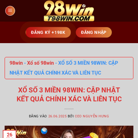
Bỏ
qua
nội
dung
ĐĂNG KÝ +198K
ĐĂNG NHẬP
98win
-
Xổ số 98win
-
XỔ SỐ 3 MIỀN 98WIN: CẬP
NHẬT KẾT QUẢ CHÍNH XÁC VÀ LIÊN TỤC
XỔ SỐ 3 MIỀN 98WIN: CẬP NHẬT
KẾT QUẢ CHÍNH XÁC VÀ LIÊN TỤC
ĐĂNG VÀO
26.06.2025
BỞI
CEO NGUYỄN HƯNG
26