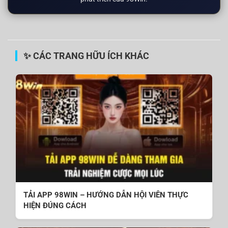
✨ CÁC TRANG HỮU ÍCH KHÁC
TẢI APP 98WIN – HƯỚNG DẪN HỘI VIÊN THỰC
HIỆN ĐÚNG CÁCH