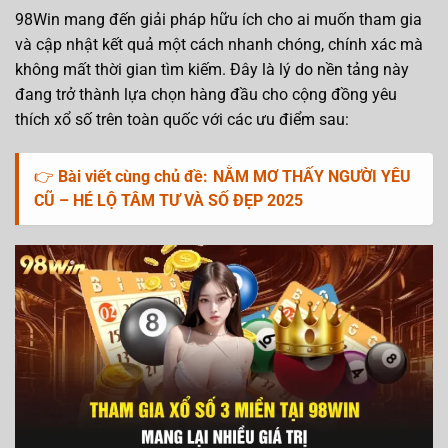
98Win mang đến giải pháp hữu ích cho ai muốn tham gia
và cập nhật kết quả một cách nhanh chóng, chính xác mà
không mất thời gian tìm kiếm. Đây là lý do nền tảng này
đang trở thành lựa chọn hàng đầu cho cộng đồng yêu
thích xổ số trên toàn quốc với các ưu điểm sau:
👉
Bài viết cùng chủ đề:
NẰM MƠ THẤY NGƯỜI YÊU
CŨ – HÉ LỘ TÂM TƯ VÀ SỐ ĐẸP 2025