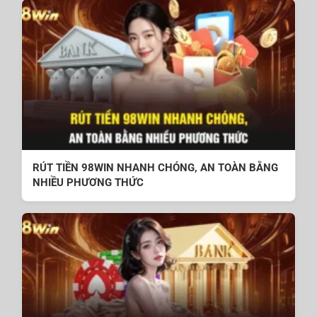
RÚT TIỀN 98WIN NHANH CHÓNG, AN TOÀN BẰNG
NHIỀU PHƯƠNG THỨC