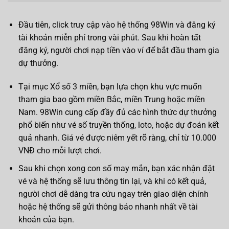
Đầu tiên, click truy cập vào hệ thống 98Win và đăng ký
tài khoản miễn phí trong vài phút. Sau khi hoàn tất
đăng ký, người chơi nạp tiền vào ví để bắt đầu tham gia
dự thưởng.
Tại mục Xổ số 3 miền, bạn lựa chọn khu vực muốn
tham gia bao gồm miền Bắc, miền Trung hoặc miền
Nam. 98Win cung cấp đầy đủ các hình thức dự thưởng
phổ biến như vé số truyền thống, loto, hoặc dự đoán kết
quả nhanh. Giá vé được niêm yết rõ ràng, chỉ từ 10.000
VNĐ cho mỗi lượt chơi.
Sau khi chọn xong con số may mắn, bạn xác nhận đặt
vé và hệ thống sẽ lưu thông tin lại, và khi có kết quả,
người chơi dễ dàng tra cứu ngay trên giao diện chính
hoặc hệ thống sẽ gửi thông báo nhanh nhất về tài
khoản của bạn.