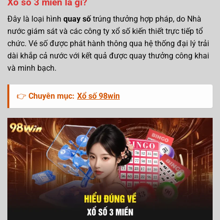
Xổ số 3 miền là gì?
Đây là loại hình
quay số
trúng thưởng hợp pháp, do Nhà
nước giám sát và các công ty xổ số kiến thiết trực tiếp tổ
chức. Vé số được phát hành thông qua hệ thống đại lý trải
dài khắp cả nước với kết quả được quay thưởng công khai
và minh bạch.
👉
Chuyên mục:
Xổ số 98win