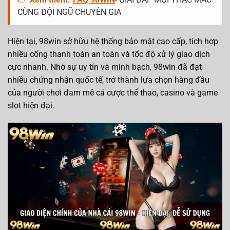
CÙNG ĐỘI NGŨ CHUYÊN GIA
Hiện tại, 98win sở hữu hệ thống bảo mật cao cấp, tích hợp
nhiều cổng thanh toán an toàn và tốc độ xử lý giao dịch
cực nhanh. Nhờ sự uy tín và minh bạch, 98win đã đạt
nhiều chứng nhận quốc tế, trở thành lựa chọn hàng đầu
của người chơi đam mê cá cược thể thao, casino và game
slot hiện đại.