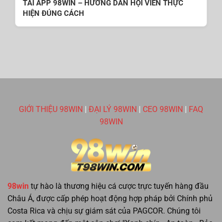
TẢI APP 98WIN – HƯỚNG DẪN HỘI VIÊN THỰC
HIỆN ĐÚNG CÁCH
GIỚI THIỆU 98WIN
|
ĐẠI LÝ 98WIN
|
CEO 98WIN
|
FAQ
98WIN
98win
tự hào là thương hiệu cá cược trực tuyến hàng đầu
Châu Á, được cấp phép hoạt động hợp pháp bởi Chính phủ
Costa Rica và chịu sự giám sát của PAGCOR. Chúng tôi