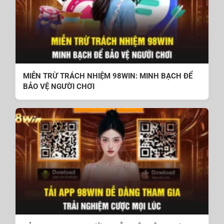
MIỄN TRỪ TRÁCH NHIỆM 98WIN: MINH BẠCH ĐỂ
BẢO VỆ NGƯỜI CHƠI