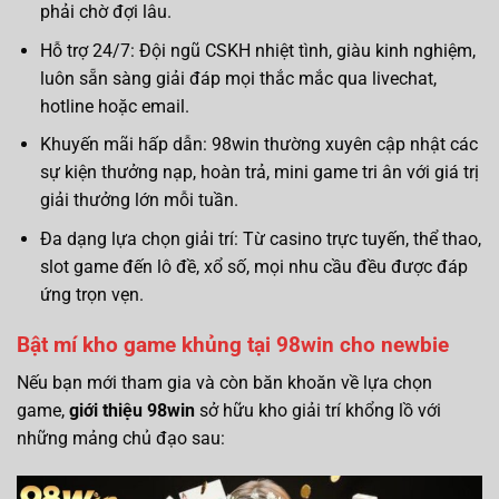
phải chờ đợi lâu.
Hỗ trợ 24/7: Đội ngũ CSKH nhiệt tình, giàu kinh nghiệm,
luôn sẵn sàng giải đáp mọi thắc mắc qua livechat,
hotline hoặc email.
Khuyến mãi hấp dẫn: 98win thường xuyên cập nhật các
sự kiện thưởng nạp, hoàn trả, mini game tri ân với giá trị
giải thưởng lớn mỗi tuần.
Đa dạng lựa chọn giải trí: Từ casino trực tuyến, thể thao,
slot game đến lô đề, xổ số, mọi nhu cầu đều được đáp
ứng trọn vẹn.
Bật mí kho game khủng tại 98win cho newbie
Nếu bạn mới tham gia và còn băn khoăn về lựa chọn
game,
giới thiệu 98win
sở hữu kho giải trí khổng lồ với
những mảng chủ đạo sau: