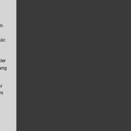
o.
các
ler
đang
u
hi