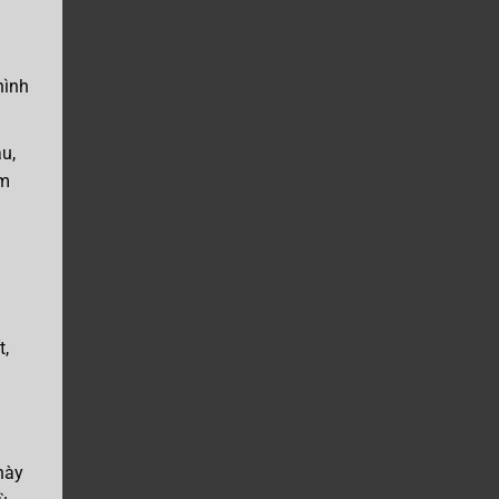
hình
u,
ẩm
t,
này