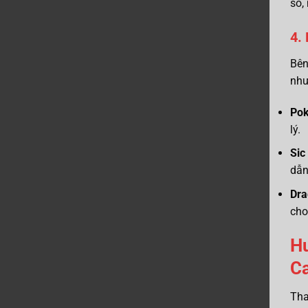
số,
4.
Bên
như
Pok
lý.
Sic
dẫn
Dra
cho
H
C
Tha