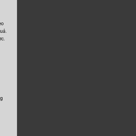
eo
quả.
ợc.
ng