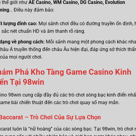
 thế giới như
AE Casino, WM Casino, DG Casino, Evolution
ming
… Điều này đảm bảo:
t lượng đỉnh cao:
Mọi sảnh chơi đều có đường truyền ổn định, 
 sắc nét chuẩn HD và âm thanh rõ ràng.
dạng về phong cách:
Mỗi sảnh mang một phong cách khác nha
châu Á truyền thống đến châu Âu hiện đại, đáp ứng sở thích th
của mọi người chơi.
hám Phá Kho Tàng Game Casino Kinh
ển Tại 98win
ino 98win cung cấp đầy đủ các trò chơi sòng bạc kinh điển nhấ
game bài chiến thuật đến các trò chơi quay số may mắn.
 Baccarat – Trò Chơi Của Sự Lựa Chọn
carat luôn là “nữ hoàng” của các sòng bạc. Tại 98win, trò chơi 