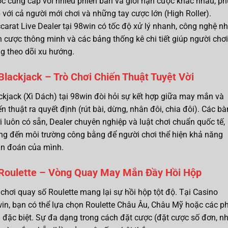
c cung cấp với nhiều phiên bản và giới hạn cược khác nhau, ph
 với cả người mới chơi và những tay cược lớn (High Roller).
carat Live Dealer tại 98win có tốc độ xử lý nhanh, công nghệ n
n cược thông minh và các bảng thống kê chi tiết giúp người chơi
g theo dõi xu hướng.
 Blackjack – Trò Chơi Chiến Thuật Tuyệt Vời
ckjack (Xì Dách) tại 98win đòi hỏi sự kết hợp giữa may mắn và
ến thuật ra quyết định (rút bài, dừng, nhân đôi, chia đôi). Các bà
i luôn có sẵn, Dealer chuyên nghiệp và luật chơi chuẩn quốc tế,
g đến môi trường công bằng để người chơi thể hiện khả năng
n đoán của mình.
 Roulette – Vòng Quay May Mắn Đầy Hồi Hộp
 chơi quay số Roulette mang lại sự hồi hộp tột độ. Tại Casino
in, bạn có thể lựa chọn Roulette Châu Âu, Châu Mỹ hoặc các p
 đặc biệt. Sự đa dạng trong cách đặt cược (đặt cược số đơn, 