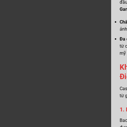
đầu
Ga
Chấ
ảnh
Đa 
từ 
mỹ 
K
Đi
Cas
từ 
1.
Bac