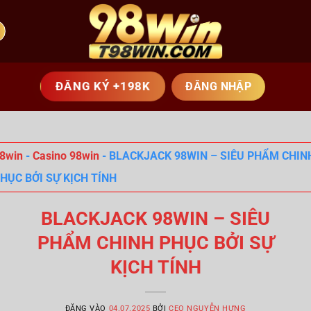
ĐĂNG KÝ +198K
ĐĂNG NHẬP
8win
-
Casino 98win
-
BLACKJACK 98WIN – SIÊU PHẨM CHIN
HỤC BỞI SỰ KỊCH TÍNH
BLACKJACK 98WIN – SIÊU
PHẨM CHINH PHỤC BỞI SỰ
KỊCH TÍNH
ĐĂNG VÀO
04.07.2025
BỞI
CEO NGUYỄN HƯNG