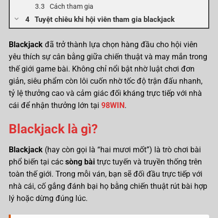
Cách tham gia
Tuyệt chiêu khi hội viên tham gia blackjack
Chiến thuật Gấp Thếp
Blackjack
đã trở thành lựa chọn hàng đầu cho hội viên
Chiến thuật Chia Đôi
yêu thích sự cân bằng giữa chiến thuật và may mắn trong
Kết hợp đếm bài
thế giới game bài. Không chỉ nổi bật nhờ luật chơi đơn
Tổng kết
giản, siêu phẩm còn lôi cuốn nhờ tốc độ trận đấu nhanh,
✨ CÁC TRANG HỮU ÍCH KHÁC
tỷ lệ thưởng cao và cảm giác đối kháng trực tiếp với nhà
📚 BÀI VIẾT CÙNG CHỦ ĐỀ: Casino 98win
cái để nhận thưởng lớn tại
98WIN
.
Blackjack là gì?
Blackjack
(hay còn gọi là “hai mươi mốt”) là trò chơi bài
phổ biến tại các
sòng bài
trực tuyến và truyền thống trên
toàn thế giới. Trong mỗi ván, bạn sẽ đối đầu trực tiếp với
nhà cái, cố gắng đánh bại họ bằng chiến thuật rút bài hợp
lý hoặc dừng đúng lúc.