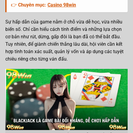
👉
Chuyên mục:
Casino 98win
Sự hấp dẫn của game nằm ở chỗ vừa dễ học, vừa nhiều
biến số. Chỉ cần hiểu cách tính điểm và những lựa chọn
cơ bản như rút, dừng, gấp đôi là bạn đã có thể bắt đầu.
Tuy nhiên, để giành chiến thắng lâu dài, hội viên cần kết
hợp tính toán xác suất, quản lý vốn và áp dụng các tuyệt
chiêu riêng cho từng ván đấu.