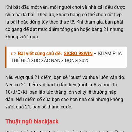
Khi bắt đầu một ván, mỗi người chơi và nhà cái đều được
chia hai lá bài. Theo đó, khách hàng có thể chọn rút tiếp
lá bài hoặc dừng tùy theo thực tế. Khi tham gia, bạn phải
cố gắng để đạt mức điểm tổng gần hoặc bằng 21 nhưng
không vượt quá.
👉
Bài viết cùng chủ đề:
SICBO 98WIN
– KHÁM PHÁ
THẾ GIỚI XÚC XẮC NĂNG ĐỘNG 2025
Nếu vượt quá 21 điểm, bạn sẽ “bust” và thua luôn ván đó.
Nếu có 21 điểm với hai lá đầu tiên (một lá A và một lá
10/J/Q/K), bạn lập tức thắng lớn với tỷ lệ thưởng hấp
dẫn. Nếu điểm số của bạn cao hơn nhà cái nhưng không
vượt quá 21, bạn sẽ thắng cược.
Thuật ngữ blackjack