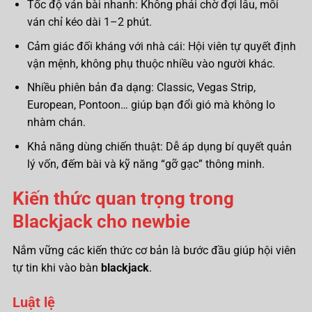
Tốc độ ván bài nhanh: Không phải chờ đợi lâu, mỗi
ván chỉ kéo dài 1–2 phút.
Cảm giác đối kháng với nhà cái: Hội viên tự quyết định
vận mệnh, không phụ thuộc nhiều vào người khác.
Nhiều phiên bản đa dạng: Classic, Vegas Strip,
European, Pontoon… giúp bạn đổi gió mà không lo
nhàm chán.
Khả năng dùng chiến thuật: Dễ áp dụng bí quyết quản
lý vốn, đếm bài và kỹ năng “gỡ gạc” thông minh.
Kiến thức quan trọng trong
Blackjack cho newbie
Nắm vững các kiến thức cơ bản là bước đầu giúp hội viên
tự tin khi vào bàn
blackjack
.
Luật lệ