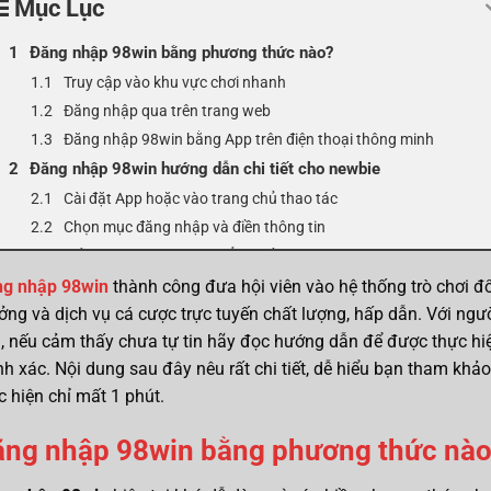
Mục Lục
Đăng nhập 98win bằng phương thức nào?
Truy cập vào khu vực chơi nhanh
Đăng nhập qua trên trang web
Đăng nhập 98win bằng App trên điện thoại thông minh
Đăng nhập 98win hướng dẫn chi tiết cho newbie
Cài đặt App hoặc vào trang chủ thao tác
Chọn mục đăng nhập và điền thông tin
Trải nghiệm chơi game đẳng cấp
Đăng nhập 98win và các lưu ý quan trọng khi thực hiện
g nhập 98win
thành công đưa hội viên vào hệ thống trò chơi đổ
ởng và dịch vụ cá cược trực tuyến chất lượng, hấp dẫn. Với ngư
Chỉ sử dụng link chính thống
, nếu cảm thấy chưa tự tin hãy đọc hướng dẫn để được thực hi
Luôn bảo vệ thông tin cá nhân trong mọi hoạt động tại 98win
nh xác. Nội dung sau đây nêu rất chi tiết, dễ hiểu bạn tham khảo
Tìm hiểu và nắm vững quy định, điều khoản của nhà cái
c hiện chỉ mất 1 phút.
✨ CÁC TRANG HỮU ÍCH KHÁC
ăng nhập 98win bằng phương thức nà