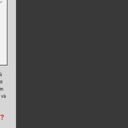
i
ời
ện
 và
o?