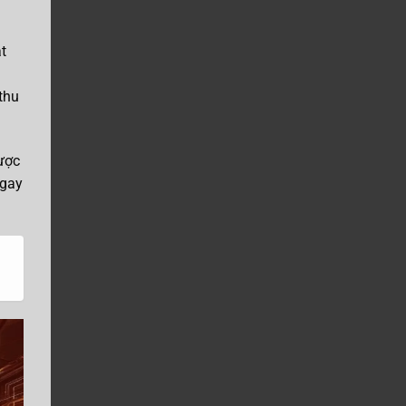
t
thu
cược
ngay