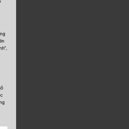
o
ông
iên
nh”,
gõ
óc
ống