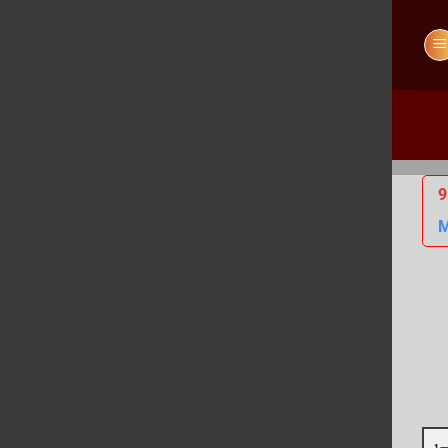
Bỏ
qua
nội
dung
9
M