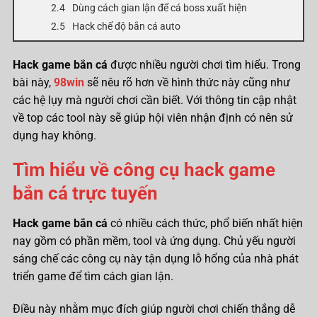
Dùng cách gian lận để cá boss xuất hiện
Hack chế độ bắn cá auto
Cập nhật top 3 phần mềm hack game bắn cá 2025
Hack game bắn cá
được nhiều người chơi tìm hiểu. Trong
Hack game bằng CreeHack
bài này,
98win
sẽ nêu rõ hơn về hình thức này cũng như
Hack game bắn cá bằng Fishing Saga Online Mod
các hệ lụy mà người chơi cần biết. Với thông tin cập nhật
Phần mềm gian lận Lucky Patcher
về top các tool này sẽ giúp hội viên nhận định có nên sử
Lưu ý khi sử dụng công cụ gian lận bắn cá game
dụng hay không.
✨ CÁC TRANG HỮU ÍCH KHÁC
📚 BÀI VIẾT CÙNG CHỦ ĐỀ: Bắn Cá 98win
Tìm hiểu về công cụ hack game
bắn cá trực tuyến
Hack game bắn cá
có nhiều cách thức, phổ biến nhất hiện
nay gồm có phần mềm, tool và ứng dụng. Chủ yếu người
sáng chế các công cụ này tận dụng lỗ hổng của nhà phát
triển game để tìm cách gian lận.
Điều này nhằm mục đích giúp người chơi chiến thắng dễ