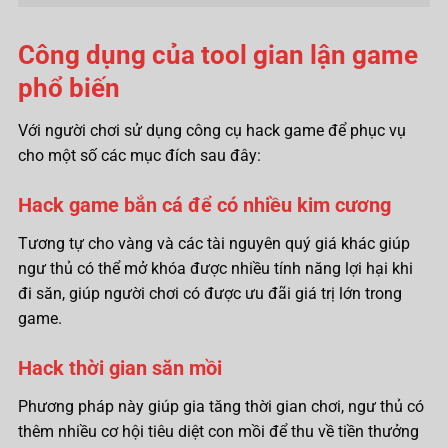
Công dụng của tool gian lận game
phổ biến
Với người chơi sử dụng công cụ hack game để phục vụ
cho một số các mục đích sau đây:
Hack game bắn cá để có nhiều kim cương
Tương tự cho vàng và các tài nguyên quý giá khác giúp
ngư thủ có thể mở khóa được nhiều tính năng lợi hại khi
đi săn, giúp người chơi có được ưu đãi giá trị lớn trong
game.
Hack thời gian săn mồi
Phương pháp này giúp gia tăng thời gian chơi, ngư thủ có
thêm nhiều cơ hội tiêu diệt con mồi để thu về tiền thưởng