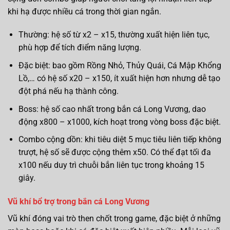
khi hạ được nhiều cá trong thời gian ngắn.
Thường: hệ số từ x2 – x15, thường xuất hiện liên tục,
phù hợp để tích điểm năng lượng.
Đặc biệt: bao gồm Rồng Nhỏ, Thủy Quái, Cá Mập Khổng
Lồ,… có hệ số x20 – x150, ít xuất hiện hơn nhưng dễ tạo
đột phá nếu hạ thành công.
Boss: hệ số cao nhất trong bắn cá Long Vương, dao
động x800 – x1000, kích hoạt trong vòng boss đặc biệt.
Combo cộng dồn: khi tiêu diệt 5 mục tiêu liên tiếp không
trượt, hệ số sẽ được cộng thêm x50. Có thể đạt tối đa
x100 nếu duy trì chuỗi bắn liên tục trong khoảng 15
giây.
Vũ khí bổ trợ trong bắn cá Long Vương
Vũ khí đóng vai trò then chốt trong game, đặc biệt ở những