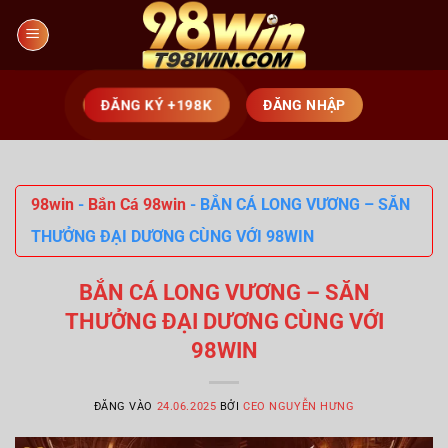
Bỏ
qua
nội
dung
ĐĂNG KÝ +198K
ĐĂNG NHẬP
98win
-
Bắn Cá 98win
-
BẮN CÁ LONG VƯƠNG – SĂN
THƯỞNG ĐẠI DƯƠNG CÙNG VỚI 98WIN
BẮN CÁ LONG VƯƠNG – SĂN
THƯỞNG ĐẠI DƯƠNG CÙNG VỚI
98WIN
ĐĂNG VÀO
24.06.2025
BỞI
CEO NGUYỄN HƯNG