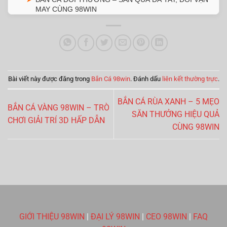
➤
MAY CÙNG 98WIN
BẮN CÁ THẦN TÀI – SĂN VÀNG THƯỞNG LỚN, GIẢI
➤
TRÍ CỰC ĐÃ
HACK GAME BẮN CÁ – TỰ TIN CHIẾN THẮNG CÙNG
➤
98WIN
Bài viết này được đăng trong
Bắn Cá 98win
. Đánh dấu
liên kết thường trực
.
BẮN CÁ RÙA XANH – 5 MẸO SĂN THƯỞNG HIỆU
➤
BẮN CÁ RÙA XANH – 5 MẸO
BẮN CÁ VÀNG 98WIN – TRÒ
QUẢ CÙNG 98WIN
SĂN THƯỞNG HIỆU QUẢ
CHƠI GIẢI TRÍ 3D HẤP DẪN
CÙNG 98WIN
BẮN CÁ VÀNG 98WIN – TRÒ CHƠI GIẢI TRÍ 3D HẤP
➤
DẪN
GIỚI THIỆU 98WIN
|
ĐẠI LÝ 98WIN
|
CEO 98WIN
|
FAQ