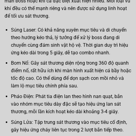
màn boss hoặc khi cá đặc biệt xuất hiện nhiều. Mỗi loại vũ
khí đều có thế mạnh riêng và nên được sử dụng linh hoạt
để tối ưu sát thương.
Súng Laser: Có khả năng xuyên mục tiêu và di chuyển
theo hướng kéo thả, lý tưởng để xử lý boss đang di
chuyển cùng đám sinh vật hộ vệ. Thời gian duy trì hiệu
ứng kéo dài trong 5 giây, dễ tạo combo nhanh.
Bom Nổ: Gây sát thương diện rộng trong 360 độ quanh
điểm nổ, rất hữu ích khi màn hình xuất hiện cá bầy hoặc
tốc độ cao. Có thể dùng để dọn sạch con mồi nhỏ và
làm lộ mục tiêu chính phía sau.
Pháo Điện: Phát tia điện lan theo hình nan quạt, bắn
vào nhóm mục tiêu dày đặc sẽ tạo hiệu ứng lan sát
thương, mỗi lần kích hoạt kéo dài khoảng 3-4 giây.
Súng Lửa: Tập trung sát thương vào mục tiêu cố định,
gây hiệu ứng cháy liên tục trong 2 lượt bắn tiếp theo.