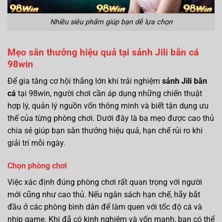
Nhiều siêu phẩm giúp bạn dễ lựa chọn
Mẹo săn thưởng hiệu quả tại sảnh Jili bắn cá
98win
Để gia tăng cơ hội thắng lớn khi trải nghiệm
sảnh Jili bắn
cá
tại 98win, người chơi cần áp dụng những chiến thuật
hợp lý, quản lý nguồn vốn thông minh và biết tận dụng ưu
thế của từng phòng chơi. Dưới đây là ba mẹo được cao thủ
chia sẻ giúp bạn săn thưởng hiệu quả, hạn chế rủi ro khi
giải trí mỗi ngày.
Chọn phòng chơi
Việc xác định đúng phòng chơi rất quan trọng với người
mới cũng như cao thủ. Nếu ngân sách hạn chế, hãy bắt
đầu ở các phòng bình dân để làm quen với tốc độ cá và
nhịp game. Khi đã có kinh nghiệm và vốn mạnh, bạn có thể