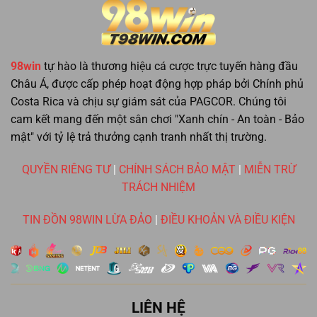
98win
tự hào là thương hiệu cá cược trực tuyến hàng đầu
Châu Á, được cấp phép hoạt động hợp pháp bởi Chính phủ
Costa Rica và chịu sự giám sát của PAGCOR. Chúng tôi
cam kết mang đến một sân chơi "Xanh chín - An toàn - Bảo
mật" với tỷ lệ trả thưởng cạnh tranh nhất thị trường.
QUYỀN RIÊNG TƯ
|
CHÍNH SÁCH BẢO MẬT
|
MIỄN TRỪ
TRÁCH NHIỆM
TIN ĐỒN 98WIN LỪA ĐẢO
|
ĐIỀU KHOẢN VÀ ĐIỀU KIỆN
LIÊN HỆ