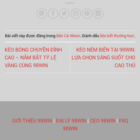
HACK GAME BẮN CÁ – TỰ TIN CHIẾN THẮNG CÙNG
➤
98WIN
BẮN CÁ RÙA XANH – 5 MẸO SĂN THƯỞNG HIỆU
➤
QUẢ CÙNG 98WIN
Bài viết này được đăng trong
Bắn Cá 98win
. Đánh dấu
liên kết thường trực
.
BẮN CÁ LONG VƯƠNG – SĂN THƯỞNG ĐẠI
➤
KÈO BÓNG CHUYỀN ĐỈNH
KÈO NÉM BIÊN TẠI 98WIN:
DƯƠNG CÙNG VỚI 98WIN
CAO – NẮM BẮT TỶ LỆ
LỰA CHỌN SÁNG SUỐT CHO
VÀNG CÙNG 98WIN
CAO THỦ
BẮN CÁ VÀNG 98WIN – TRÒ CHƠI GIẢI TRÍ 3D HẤP
➤
DẪN
GIỚI THIỆU 98WIN
|
ĐẠI LÝ 98WIN
|
CEO 98WIN
|
FAQ
98WIN