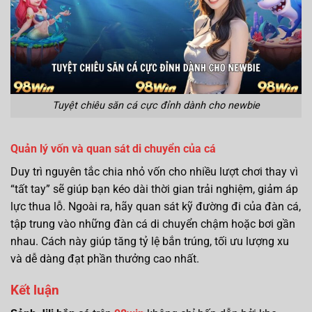
Tuyệt chiêu săn cá cực đỉnh dành cho newbie
Quản lý vốn và quan sát di chuyển của cá
Duy trì nguyên tắc chia nhỏ vốn cho nhiều lượt chơi thay vì
“tất tay” sẽ giúp bạn kéo dài thời gian trải nghiệm, giảm áp
lực thua lỗ. Ngoài ra, hãy quan sát kỹ đường đi của đàn cá,
tập trung vào những đàn cá di chuyển chậm hoặc bơi gần
nhau. Cách này giúp tăng tỷ lệ bắn trúng, tối ưu lượng xu
và dễ dàng đạt phần thưởng cao nhất.
Kết luận