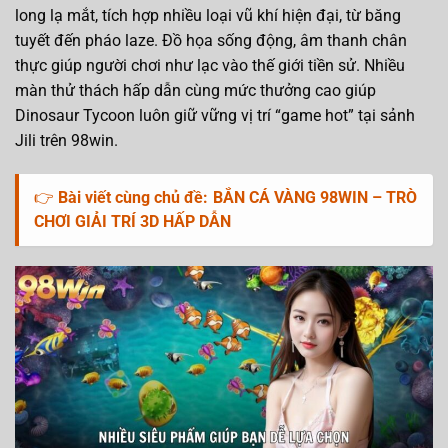
long lạ mắt, tích hợp nhiều loại vũ khí hiện đại, từ băng
tuyết đến pháo laze. Đồ họa sống động, âm thanh chân
thực giúp người chơi như lạc vào thế giới tiền sử. Nhiều
màn thử thách hấp dẫn cùng mức thưởng cao giúp
Dinosaur Tycoon luôn giữ vững vị trí “game hot” tại sảnh
Jili trên 98win.
👉
Bài viết cùng chủ đề:
BẮN CÁ VÀNG 98WIN – TRÒ
CHƠI GIẢI TRÍ 3D HẤP DẪN