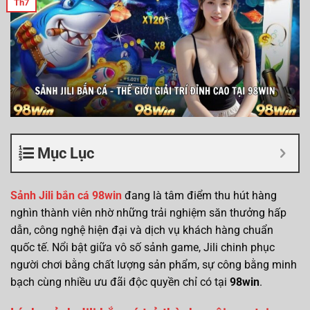
Th7
Mục Lục
Sảnh Jili bắn cá 98win
đang là tâm điểm thu hút hàng
nghìn thành viên nhờ những trải nghiệm săn thưởng hấp
dẫn, công nghệ hiện đại và dịch vụ khách hàng chuẩn
quốc tế. Nổi bật giữa vô số sảnh game, Jili chinh phục
người chơi bằng chất lượng sản phẩm, sự công bằng minh
bạch cùng nhiều ưu đãi độc quyền chỉ có tại
98win
.