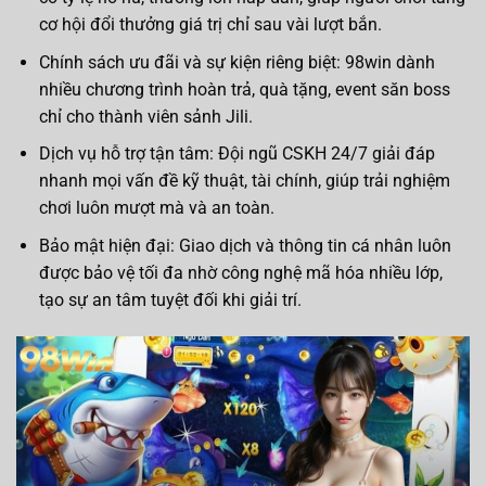
cơ hội đổi thưởng giá trị chỉ sau vài lượt bắn.
Chính sách ưu đãi và sự kiện riêng biệt: 98win dành
nhiều chương trình hoàn trả, quà tặng, event săn boss
chỉ cho thành viên sảnh Jili.
Dịch vụ hỗ trợ tận tâm: Đội ngũ CSKH 24/7 giải đáp
nhanh mọi vấn đề kỹ thuật, tài chính, giúp trải nghiệm
chơi luôn mượt mà và an toàn.
Bảo mật hiện đại: Giao dịch và thông tin cá nhân luôn
được bảo vệ tối đa nhờ công nghệ mã hóa nhiều lớp,
tạo sự an tâm tuyệt đối khi giải trí.