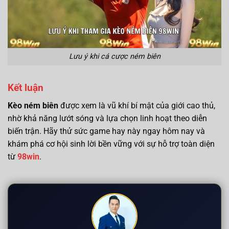
Lưu ý khi cá cược ném biên
Kết luận
Kèo ném biên
được xem là vũ khí bí mật của giới cao thủ,
nhờ khả năng lướt sóng và lựa chọn linh hoạt theo diễn
biến trận. Hãy thử sức game hay này ngay hôm nay và
khám phá cơ hội sinh lời bền vững với sự hỗ trợ toàn diện
từ
98win
.