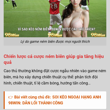
Lý do game ném biên được mọi người thích
Chiến lược cá cược ném biên giúp gia tăng hiệu
quả
Cao thủ thường không đặt cược ngẫu nhiên vào game ném
biên, mà họ xây dựng chiến thuật cụ thể: phân tích đội
hình, chiến thuật, tỉ lệ cầm bóng, hướng tấn công…
👉
Bài viết cùng chủ đề:
SOI KÈO NGOẠI HẠNG ANH
98WIN: DẪN LỐI THÀNH CÔNG