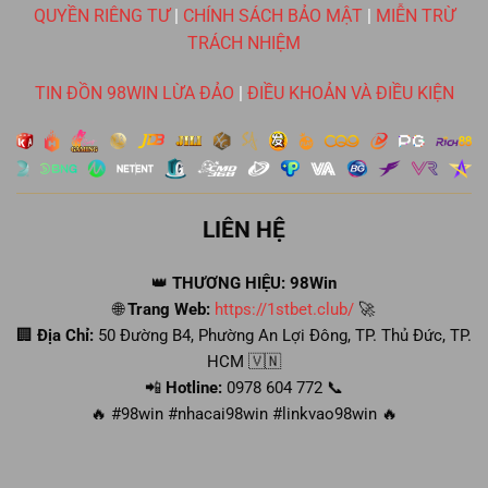
QUYỀN RIÊNG TƯ
|
CHÍNH SÁCH BẢO MẬT
|
MIỄN TRỪ
TRÁCH NHIỆM
TIN ĐỒN 98WIN LỪA ĐẢO
|
ĐIỀU KHOẢN VÀ ĐIỀU KIỆN
LIÊN HỆ
👑
THƯƠNG HIỆU: 98Win
🌐
Trang Web:
https://1stbet.club/
🚀
🏢
Địa Chỉ:
50 Đường B4, Phường An Lợi Đông, TP. Thủ Đức, TP.
HCM 🇻🇳
📲
Hotline:
0978 604 772 📞
🔥 #98win #nhacai98win #linkvao98win 🔥