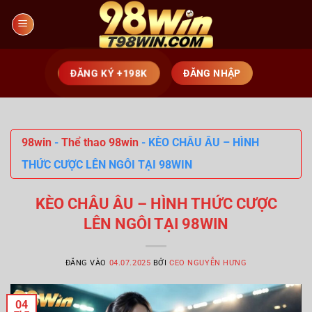
Bỏ
qua
nội
dung
ĐĂNG KÝ +198K
ĐĂNG NHẬP
98win
-
Thể thao 98win
-
KÈO CHÂU ÂU – HÌNH
THỨC CƯỢC LÊN NGÔI TẠI 98WIN
KÈO CHÂU ÂU – HÌNH THỨC CƯỢC
LÊN NGÔI TẠI 98WIN
ĐĂNG VÀO
04.07.2025
BỞI
CEO NGUYỄN HƯNG
04