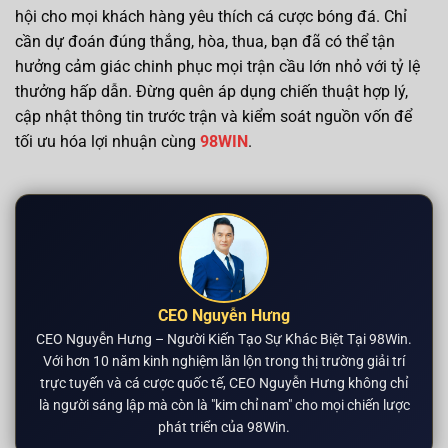
hội cho mọi khách hàng yêu thích cá cược bóng đá. Chỉ
cần dự đoán đúng thắng, hòa, thua, bạn đã có thể tận
hưởng cảm giác chinh phục mọi trận cầu lớn nhỏ với tỷ lệ
thưởng hấp dẫn. Đừng quên áp dụng chiến thuật hợp lý,
cập nhật thông tin trước trận và kiểm soát nguồn vốn để
tối ưu hóa lợi nhuận cùng
98WIN
.
CEO Nguyễn Hưng
CEO Nguyễn Hưng – Người Kiến Tạo Sự Khác Biệt Tại 98Win.
Với hơn 10 năm kinh nghiệm lăn lộn trong thị trường giải trí
trực tuyến và cá cược quốc tế, CEO Nguyễn Hưng không chỉ
là người sáng lập mà còn là "kim chỉ nam" cho mọi chiến lược
phát triển của 98Win.