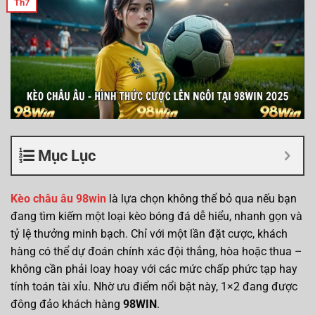
Th7
Mục Lục
Kèo châu âu 98win
là lựa chọn không thể bỏ qua nếu bạn
đang tìm kiếm một loại kèo bóng đá dễ hiểu, nhanh gọn và
tỷ lệ thưởng minh bạch. Chỉ với một lần đặt cược, khách
hàng có thể dự đoán chính xác đội thắng, hòa hoặc thua –
không cần phải loay hoay với các mức chấp phức tạp hay
tính toán tài xỉu. Nhờ ưu điểm nổi bật này, 1×2 đang được
đông đảo khách hàng
98WIN
.