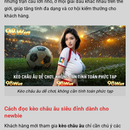
những trận cầu lớn nhỏ, ở mọi giải đấu khác nhau trên thế
giới, giúp tăng tính đa dạng và cơ hội kiếm thưởng cho
khách hàng.
Kèo châu âu dễ chơi, không cần tính toán phức tạp
Cách đọc kèo châu âu siêu đỉnh dành cho
newbie
Khách hàng mới tham gia
kèo châu âu
chỉ cần chú ý các