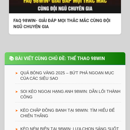
FAQ 98WIN- GIẢI ĐÁP MỌI THẮC MẮC CÙNG ĐỘI
NGŨ CHUYÊN GIA
📚 BÀI VIẾT CÙNG CHỦ ĐỀ:
THỂ THAO 98WIN
QUẢ BÓNG VÀNG 2025 – BỨT PHÁ NGOẠN MỤC
➤
CỦA CÁC SIÊU SAO
SOI KÈO NGOẠI HẠNG ANH 98WIN: DẪN LỐI THÀNH
➤
CÔNG
KÈO CHẤP ĐỒNG BANH TẠI 98WIN: TÌM HIỂU ĐỂ
➤
CHIẾN THẮNG
KÈO NÉM BIÊN TẠI 98WIN: LỰA CHỌN SÁNG SUỐT
➤