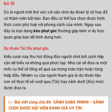
bỏ lỡ
Dù là người mới thử sức với sân chơi dự đoán tỷ số hay đã
có thâm niên bắt kèo. Bạn đều có thể lựa chọn được hình
thức cược phù hợp với phong cách của mình. Ngay sau
đây là loạt dạng
kèo phạt góc
thường gặp kèm ví dụ trực
quan giúp bạn dễ hình dung hơn.
Dự đoán Tài Xỉu phạt góc
Kiểu cược này thu hút đông đảo người chơi bởi cách tiếp
cận dễ hiểu và không quá phức tạp. Nhà cái sẽ đưa ra một
mốc cụ thể về tổng số quả sai trong toàn trận hoặc từng
hiệp đấu. Nhiệm vụ của người tham gia là dự đoán liệu
con số thực tế sẽ vượt qua (Tài) hay nằm dưới (Xỉu) mức
được đưa ra.
👉
Bài viết cùng chủ đề:
SẢNH SABA 98WIN – SẢNH
CƯỢC ĐƯỢC HỘI VIÊN ĐÁNH GIÁ UY TÍN