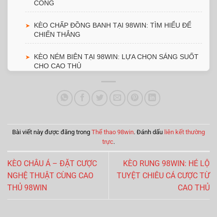
CÔNG
KÈO CHẤP ĐỒNG BANH TẠI 98WIN: TÌM HIỂU ĐỂ
➤
CHIẾN THẮNG
KÈO NÉM BIÊN TẠI 98WIN: LỰA CHỌN SÁNG SUỐT
➤
CHO CAO THỦ
KÈO BÓNG CHUYỀN ĐỈNH CAO – NẮM BẮT TỶ LỆ
➤
VÀNG CÙNG 98WIN
KÈO BÓNG CHÀY – CÁCH ĐẶT KÈO CHUẨN XÁC
➤
NHẤT CÙNG VỚI 98WIN
Bài viết này được đăng trong
Thể thao 98win
. Đánh dấu
liên kết thường
trực
.
KÈO CHÂU ÂU – HÌNH THỨC CƯỢC LÊN NGÔI TẠI
➤
98WIN
KÈO CHÂU Á – ĐẶT CƯỢC
KÈO RUNG 98WIN: HÉ LỘ
NGHỆ THUẬT CÙNG CAO
TUYỆT CHIÊU CÁ CƯỢC TỪ
XẢ KÈO LINH HOẠT, BÍ KÍP ĐẶT CƯỢC CÙNG 98WIN
➤
THỦ 98WIN
CAO THỦ
SẢNH SABA 98WIN – SẢNH CƯỢC ĐƯỢC HỘI VIÊN
➤
ĐÁNH GIÁ UY TÍN