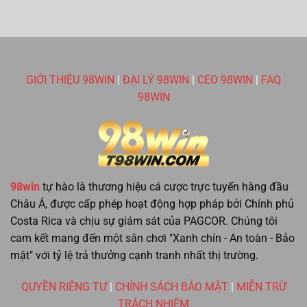
KÈO RUNG 98WIN: HÉ LỘ TUYỆT CHIÊU CÁ CƯỢC
➤
TỪ CAO THỦ
KÈO CHÂU Á – ĐẶT CƯỢC NGHỆ THUẬT CÙNG
➤
GIỚI THIỆU 98WIN
|
ĐẠI LÝ 98WIN
|
CEO 98WIN
|
FAQ
CAO THỦ 98WIN
98WIN
98win
tự hào là thương hiệu cá cược trực tuyến hàng đầu
Châu Á, được cấp phép hoạt động hợp pháp bởi Chính phủ
Costa Rica và chịu sự giám sát của PAGCOR. Chúng tôi
cam kết mang đến một sân chơi "Xanh chín - An toàn - Bảo
mật" với tỷ lệ trả thưởng cạnh tranh nhất thị trường.
QUYỀN RIÊNG TƯ
|
CHÍNH SÁCH BẢO MẬT
|
MIỄN TRỪ
TRÁCH NHIỆM