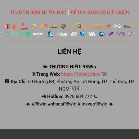
TIN ĐỒN 98WIN LỪA ĐẢO
|
ĐIỀU KHOẢN VÀ ĐIỀU KIỆN
LIÊN HỆ
👑
THƯƠNG HIỆU: 98Win
🌐
Trang Web:
https://1stbet.club/
🚀
🏢
Địa Chỉ:
50 Đường B4, Phường An Lợi Đông, TP. Thủ Đức, TP.
HCM 🇻🇳
📲
Hotline:
0978 604 772 📞
🔥 #98win #nhacai98win #linkvao98win 🔥