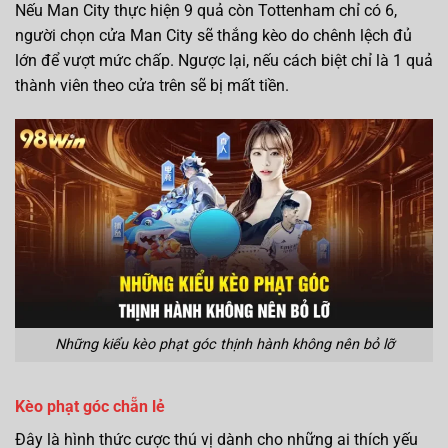
Nếu Man City thực hiện 9 quả còn Tottenham chỉ có 6,
người chọn cửa Man City sẽ thắng kèo do chênh lệch đủ
lớn để vượt mức chấp. Ngược lại, nếu cách biệt chỉ là 1 quả
thành viên theo cửa trên sẽ bị mất tiền.
Những kiểu kèo phạt góc thịnh hành không nên bỏ lỡ
Kèo phạt góc chẵn lẻ
Đây là hình thức cược thú vị dành cho những ai thích yếu