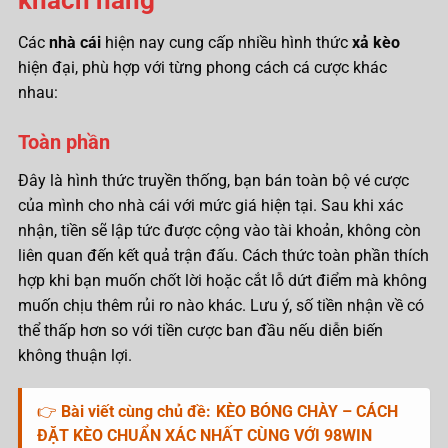
Các
nhà cái
hiện nay cung cấp nhiều hình thức
xả kèo
hiện đại, phù hợp với từng phong cách cá cược khác
nhau:
Toàn phần
Đây là hình thức truyền thống, bạn bán toàn bộ vé cược
của mình cho nhà cái với mức giá hiện tại. Sau khi xác
nhận, tiền sẽ lập tức được cộng vào tài khoản, không còn
liên quan đến kết quả trận đấu. Cách thức toàn phần thích
hợp khi bạn muốn chốt lời hoặc cắt lỗ dứt điểm mà không
muốn chịu thêm rủi ro nào khác. Lưu ý, số tiền nhận về có
thể thấp hơn so với tiền cược ban đầu nếu diễn biến
không thuận lợi.
👉
Bài viết cùng chủ đề:
KÈO BÓNG CHÀY – CÁCH
ĐẶT KÈO CHUẨN XÁC NHẤT CÙNG VỚI 98WIN