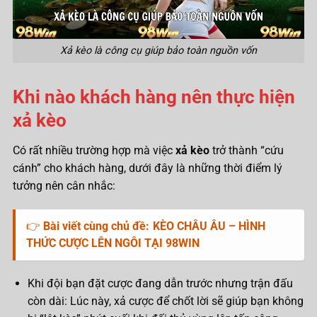
Xả kèo là công cụ giúp bảo toàn nguồn vốn
Khi nào khách hàng nên thực hiện
xả kèo
Có rất nhiều trường hợp mà việc
xả kèo
trở thành “cứu
cánh” cho khách hàng, dưới đây là những thời điểm lý
tưởng nên cân nhắc:
👉
Bài viết cùng chủ đề:
KÈO CHÂU ÂU – HÌNH
THỨC CƯỢC LÊN NGÔI TẠI 98WIN
Khi đội bạn đặt cược đang dẫn trước nhưng trận đấu
còn dài: Lúc này, xả cược để chốt lời sẽ giúp bạn không