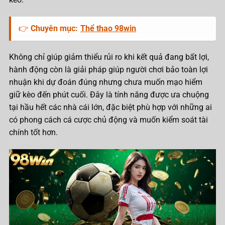
👉
Chuyên mục:
Thể thao 98win
Không chỉ giúp giảm thiểu rủi ro khi kết quả đang bất lợi,
hành động còn là giải pháp giúp người chơi bảo toàn lợi
nhuận khi dự đoán đúng nhưng chưa muốn mạo hiểm
giữ kèo đến phút cuối. Đây là tính năng được ưa chuộng
tại hầu hết các nhà cái lớn, đặc biệt phù hợp với những ai
có phong cách cá cược chủ động và muốn kiểm soát tài
chính tốt hơn.