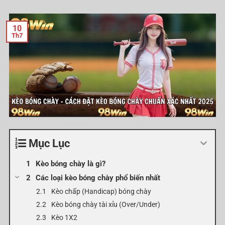
10
Th7
Mục Lục
Kèo bóng chày là gì?
Các loại kèo bóng chày phổ biến nhất
Kèo chấp (Handicap) bóng chày
Kèo bóng chày tài xỉu (Over/Under)
Kèo 1X2