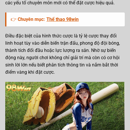
các yếu tố chuyên môn mới có thể đặt cược hiệu quả.
👉
Chuyên mục:
Thể thao 98win
Điều đặc biệt của hình thức cược là tỷ lệ cược thay đổi
linh hoạt tùy vào diễn biến trận đấu, phong độ đội bóng,
thành tích đối đầu hoặc lực lượng ra sân. Nhờ sự biến
động này, người chơi không chỉ giải trí mà còn có cơ hội
sinh lời lớn nếu biết phân tích thông tin và nắm bắt thời
điểm vàng khi đặt cược.