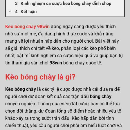
Kinh nghiệm cá cược kèo bóng chày đỉnh chóp
Kết luận
✨ CÁC TRANG HỮU ÍCH KHÁC
Kèo bóng chày 98win
đang ngày càng được yêu thích
📚 BÀI VIẾT CÙNG CHỦ ĐỀ: Thể thao 98win
nhờ sự mới mẻ, đa dạng hình thức cược và khả năng
mang về lợi nhuận hấp dẫn cho người chơi. Bài viết này
sẽ giải thích chi tiết về
kèo, phân loại các kèo phổ biến
nhất, bật mí kinh nghiệm cá cược hiệu quả và giúp bạn tự
tin tham gia sân chơi
98win
bóng chày quốc tế.
Kèo bóng chày là gì?
Kèo bóng chày
là các tỷ lệ cược được nhà cái đưa ra để
người chơi dự đoán kết quả các trận đấu
bóng chày
chuyên nghiệp. Thông qua việc đặt cược, bạn có thể lựa
chọn đội thắng, dự đoán tổng số điểm hoặc nhiều yếu tố
khác xảy ra trong suốt trận đấu. Kèo hấp dẫn bởi tính
chiến thuật, yêu cầu người chơi phải am hiểu luật chơi và