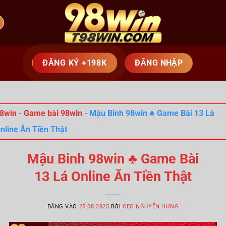
ĐĂNG KÝ +198K
ĐĂNG NHẬP
8win
-
Game bài 98win
-
Mậu Binh 98win ♣️ Game Bài 13 Lá
nline Ăn Tiền Thật
Mậu Binh 98win ♣️ Game Bài
13 Lá Online Ăn Tiền Thật
ĐĂNG VÀO
25.08.2025
BỞI
CEO NGUYỄN HƯNG