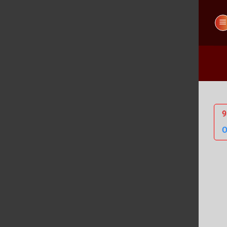
Bỏ
qua
nội
dung
9
O