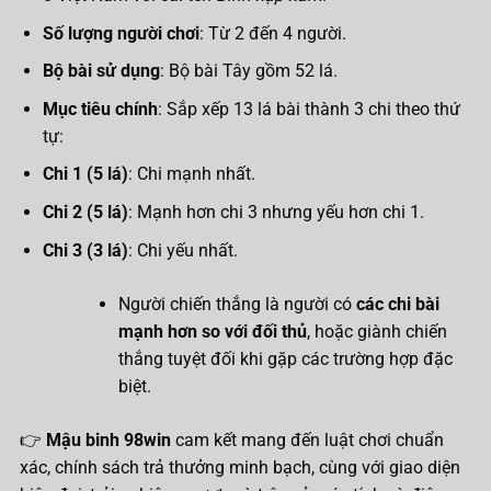
Số lượng người chơi
: Từ 2 đến 4 người.
Bộ bài sử dụng
: Bộ bài Tây gồm 52 lá.
Mục tiêu chính
: Sắp xếp 13 lá bài thành 3 chi theo thứ
tự:
Chi 1 (5 lá)
: Chi mạnh nhất.
Chi 2 (5 lá)
: Mạnh hơn chi 3 nhưng yếu hơn chi 1.
Chi 3 (3 lá)
: Chi yếu nhất.
Người chiến thắng là người có
các chi bài
mạnh hơn so với đối thủ
, hoặc giành chiến
thắng tuyệt đối khi gặp các trường hợp đặc
biệt.
👉
Mậu binh 98win
cam kết mang đến luật chơi chuẩn
xác, chính sách trả thưởng minh bạch, cùng với giao diện