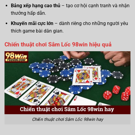
Bảng xếp hạng cao thủ
– tạo cơ hội cạnh tranh và nhận
thưởng hấp dẫn.
Khuyến mãi cực lớn
– dành riêng cho những người yêu
thích game bài dân gian.
Chiến thuật chơi Sâm Lốc 98win hiệu quả
Chiến thuật chơi Sâm Lốc 98win hay