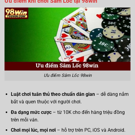
Ưu điểm khi chơi Sâm Lốc tại 98win
Ưu điểm Sâm Lốc 98win
Luật chơi tuân thủ theo chuẩn dân gian
– dễ dàng nắm
bắt và quen thuộc với người chơi.
Đa dạng mức cược
– từ 10K cho đến hàng triệu đồng
trên mỗi ván.
Chơi mọi lúc, mọi nơi
– hỗ trợ trên PC, iOS và Android.