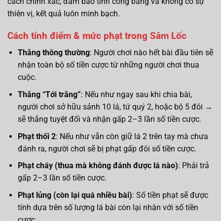
cách chính xác, đảm bảo tính công bằng và không có sự
thiên vị, kết quả luôn minh bạch.
Cách tính điểm & mức phạt trong Sâm Lốc
Thắng thông thường
: Người chơi nào hết bài đầu tiên sẽ
nhận toàn bộ số tiền cược từ những người chơi thua
cuộc.
Thắng “Tới trắng”
: Nếu như ngay sau khi chia bài,
người chơi sở hữu sảnh 10 lá, tứ quý 2, hoặc bộ 5 đôi →
sẽ thắng tuyệt đối và nhận gấp 2–3 lần số tiền cược.
Phạt thối 2
: Nếu như vẫn còn giữ lá 2 trên tay mà chưa
đánh ra, người chơi sẽ bị phạt gấp đôi số tiền cược.
Phạt cháy (thua mà không đánh được lá nào)
: Phải trả
gấp 2–3 lần số tiền cược.
Phạt lủng (còn lại quá nhiều bài)
: Số tiền phạt sẽ được
tính dựa trên số lượng lá bài còn lại nhân với số tiền
cược.