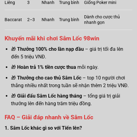
Liêng
3
Nhanh
Trung bình
Giống Poker mini
Dành cho cược thủ
Baccarat
2–3
Nhanh
Trung bình
nhanh gọn
Khuyến mãi khi chơi Sâm Lốc 98win
🎁
Thưởng 100% cho lần nạp đầu
– giá trị tối đa lên
đến 5 triệu VNĐ.
🎁
Hoàn trả 1% tiền cược thua
mỗi ngày.
🎁
Thưởng cho cao thủ Sâm Lốc
– top 10 người chơi
thắng nhiều nhất trong tuần sẽ nhận thêm 2 triệu VNĐ.
🎁
Giải đấu Sâm Lốc hàng tháng
– tổng giá trị giải
thưởng lên đến hàng trăm triệu đồng.
FAQ – Giải đáp nhanh về Sâm Lốc
1. Sâm Lốc khác gì so với Tiến lên?