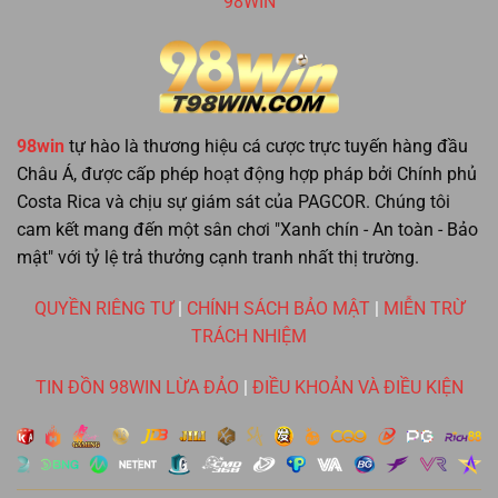
98WIN
98win
tự hào là thương hiệu cá cược trực tuyến hàng đầu
Châu Á, được cấp phép hoạt động hợp pháp bởi Chính phủ
Costa Rica và chịu sự giám sát của PAGCOR. Chúng tôi
cam kết mang đến một sân chơi "Xanh chín - An toàn - Bảo
mật" với tỷ lệ trả thưởng cạnh tranh nhất thị trường.
QUYỀN RIÊNG TƯ
|
CHÍNH SÁCH BẢO MẬT
|
MIỄN TRỪ
TRÁCH NHIỆM
TIN ĐỒN 98WIN LỪA ĐẢO
|
ĐIỀU KHOẢN VÀ ĐIỀU KIỆN