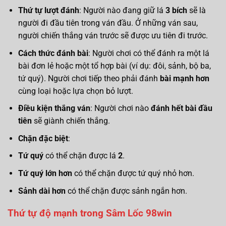
Thứ tự lượt đánh
: Người nào đang giữ lá
3 bích
sẽ là
người đi đầu tiên trong ván đầu. Ở những ván sau,
người chiến thắng ván trước sẽ được ưu tiên đi trước.
Cách thức đánh bài
: Người chơi có thể đánh ra một lá
bài đơn lẻ hoặc một tổ hợp bài (ví dụ: đôi, sảnh, bộ ba,
tứ quý). Người chơi tiếp theo phải đánh
bài mạnh hơn
cùng loại hoặc lựa chọn bỏ lượt.
Điều kiện thắng ván
: Người chơi nào
đánh hết bài đầu
tiên
sẽ giành chiến thắng.
Chặn đặc biệt
:
Tứ quý
có thể chặn được lá
2
.
Tứ quý lớn hơn
có thể chặn được tứ quý nhỏ hơn.
Sảnh dài hơn
có thể chặn được sảnh ngắn hơn.
Thứ tự độ mạnh trong Sâm Lốc 98win