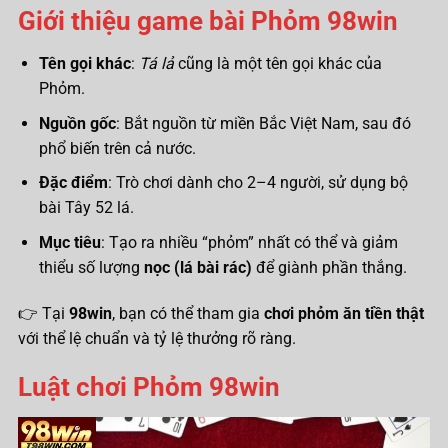
Giới thiệu game bài Phỏm 98win
Tên gọi khác
:
Tá lả
cũng là một tên gọi khác của
Phỏm.
Nguồn gốc
: Bắt nguồn từ miền Bắc Việt Nam, sau đó
phổ biến trên cả nước.
Đặc điểm
: Trò chơi dành cho 2–4 người, sử dụng bộ
bài Tây 52 lá.
Mục tiêu
: Tạo ra nhiều “phỏm” nhất có thể và giảm
thiểu số lượng
nọc (lá bài rác)
để giành phần thắng.
👉 Tại
98win
, bạn có thể tham gia
chơi phỏm ăn tiền thật
với thể lệ chuẩn và tỷ lệ thưởng rõ ràng.
Luật chơi Phỏm 98win