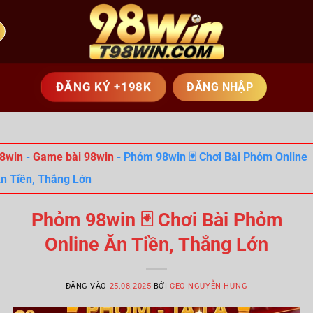
ĐĂNG KÝ +198K
ĐĂNG NHẬP
8win
-
Game bài 98win
-
Phỏm 98win 🃏 Chơi Bài Phỏm Online
n Tiền, Thắng Lớn
Phỏm 98win 🃏 Chơi Bài Phỏm
Online Ăn Tiền, Thắng Lớn
ĐĂNG VÀO
25.08.2025
BỞI
CEO NGUYỄN HƯNG