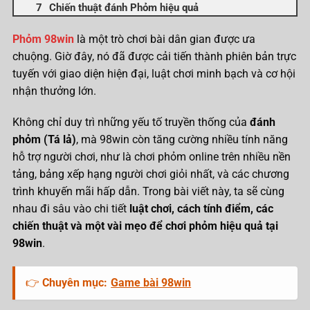
Chiến thuật đánh Phỏm hiệu quả
So sánh Phỏm với các game bài khác tại 98win
Phỏm 98win
là một trò chơi bài dân gian được ưa
Khuyến mãi hấp dẫn khi chơi Phỏm 98win
chuộng. Giờ đây, nó đã được cải tiến thành phiên bản trực
FAQ – Giải đáp nhanh về Phỏm
tuyến với giao diện hiện đại, luật chơi minh bạch và cơ hội
Kết luận
nhận thưởng lớn.
✨ CÁC TRANG HỮU ÍCH KHÁC
Không chỉ duy trì những yếu tố truyền thống của
đánh
📚 BÀI VIẾT CÙNG CHỦ ĐỀ: Game bài 98win
phỏm (Tá lả)
, mà 98win còn tăng cường nhiều tính năng
hỗ trợ người chơi, như là chơi phỏm online trên nhiều nền
tảng, bảng xếp hạng người chơi giỏi nhất, và các chương
trình khuyến mãi hấp dẫn. Trong bài viết này, ta sẽ cùng
nhau đi sâu vào chi tiết
luật chơi, cách tính điểm, các
chiến thuật và một vài mẹo để chơi phỏm hiệu quả tại
98win
.
👉
Chuyên mục:
Game bài 98win