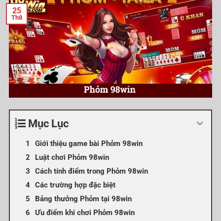
25
Th8
Mục Lục
Giới thiệu game bài Phỏm 98win
Luật chơi Phỏm 98win
Cách tính điểm trong Phỏm 98win
Các trường hợp đặc biệt
Bảng thưởng Phỏm tại 98win
Ưu điểm khi chơi Phỏm 98win