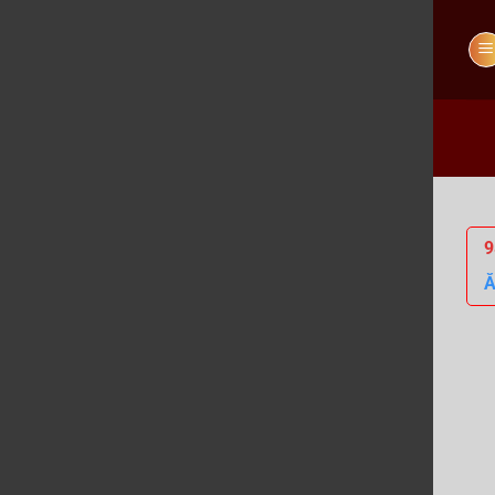
Bỏ
qua
nội
dung
9
Ă