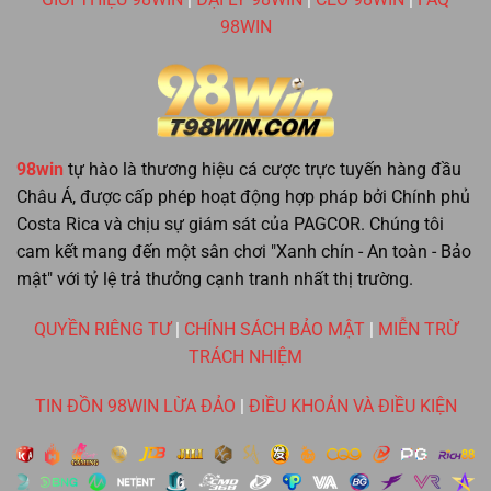
98WIN
98win
tự hào là thương hiệu cá cược trực tuyến hàng đầu
Châu Á, được cấp phép hoạt động hợp pháp bởi Chính phủ
Costa Rica và chịu sự giám sát của PAGCOR. Chúng tôi
cam kết mang đến một sân chơi "Xanh chín - An toàn - Bảo
mật" với tỷ lệ trả thưởng cạnh tranh nhất thị trường.
QUYỀN RIÊNG TƯ
|
CHÍNH SÁCH BẢO MẬT
|
MIỄN TRỪ
TRÁCH NHIỆM
TIN ĐỒN 98WIN LỪA ĐẢO
|
ĐIỀU KHOẢN VÀ ĐIỀU KIỆN