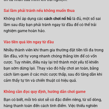
Sai lầm phải tránh nếu không muốn thua
Không chỉ áp dụng các
cách chơi nổ hũ
là đủ, một số sai
lầm sau đây bạn phải tránh ngay từ đầu để có thể trải
nghiệm game hoàn hảo.
Vào tiền quá lớn ngay từ đầu
Nhiều thành viên khi tham gia thường đặt tiền tối đa trong
lần đầu, với hy vọng nhanh chóng thắng lớn để có vốn
cược. Tuy nhiên, điều này lại trở thành một yếu tố khiến
bạn sớm dừng lạii. Thay vào đó hãy chơi an toàn, bằng
cách làm quen ở các mức cược thấp, sau đó tăng dần khi
cảm thấy tự tin và chiến thuật có hiệu quả.
Không cần đọc quy định, hướng dẫn chơi game
Bạn có biết, mỗi trò slot sẽ có đặc điểm riêng, từ số dòng,
hàng thanh toán đến cách tính điểm. Việc thiếu nghiên