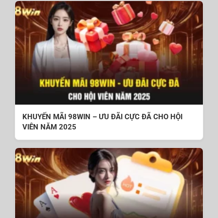
KHUYẾN MÃI 98WIN – ƯU ĐÃI CỰC ĐÃ CHO HỘI
VIÊN NĂM 2025