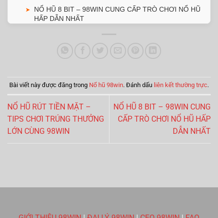
NỔ HŨ 8 BIT – 98WIN CUNG CẤP TRÒ CHƠI NỔ HŨ
➤
HẤP DẪN NHẤT
NỔ HŨ RÚT TIỀN MẶT – TIPS CHƠI TRÚNG
➤
THƯỞNG LỚN CÙNG 98WIN
NỔ HŨ THẦN TÀI – 98WIN CHIA SẺ TÀI LỘC VẬN
➤
MAY
Bài viết này được đăng trong
Nổ hũ 98win
. Đánh dấu
liên kết thường trực
.
NỔ HŨ RÚT TIỀN MẶT –
NỔ HŨ 8 BIT – 98WIN CUNG
TIPS CHƠI TRÚNG THƯỞNG
CẤP TRÒ CHƠI NỔ HŨ HẤP
LỚN CÙNG 98WIN
DẪN NHẤT
GIỚI THIỆU 98WIN
|
ĐẠI LÝ 98WIN
|
CEO 98WIN
|
FAQ