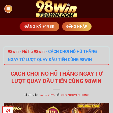
Bỏ
qua
nội
dung
ĐĂNG KÝ +198K
ĐĂNG NHẬP
98win
-
Nổ hũ 98win
-
CÁCH CHƠI NỔ HŨ THẮNG
NGAY TỪ LƯỢT QUAY ĐẦU TIÊN CÙNG 98WIN
CÁCH CHƠI NỔ HŨ THẮNG NGAY TỪ
LƯỢT QUAY ĐẦU TIÊN CÙNG 98WIN
ĐĂNG VÀO
24.06.2025
BỞI
CEO NGUYỄN HƯNG
24