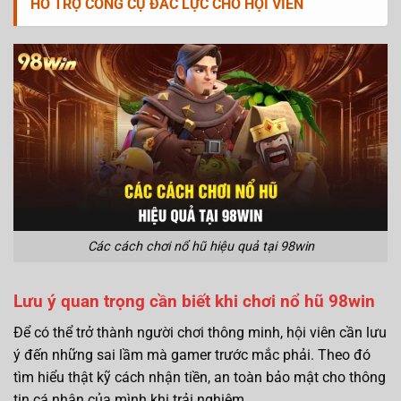
HỖ TRỢ CÔNG CỤ ĐẮC LỰC CHO HỘI VIÊN
Các cách chơi nổ hũ hiệu quả tại 98win
Lưu ý quan trọng cần biết khi chơi nổ hũ 98win
Để có thể trở thành người chơi thông minh, hội viên cần lưu
ý đến những sai lầm mà gamer trước mắc phải. Theo đó
tìm hiểu thật kỹ cách nhận tiền, an toàn bảo mật cho thông
tin cá nhân của mình khi trải nghiệm.