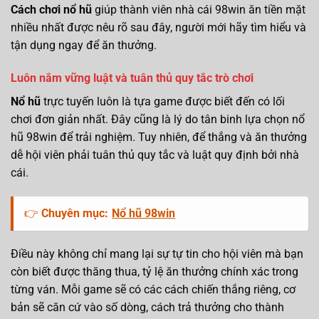
Cách chơi nổ hũ
giúp thành viên nhà cái 98win ăn tiền mặt
nhiều nhất được nêu rõ sau đây, người mới hãy tìm hiểu và
tận dụng ngay để ăn thưởng.
Luôn nắm vững luật và tuân thủ quy tắc trò chơi
Nổ hũ
trực tuyến luôn là tựa game được biết đến có lối
chơi đơn giản nhất. Đây cũng là lý do tân binh lựa chọn nổ
hũ 98win để trải nghiệm. Tuy nhiên, để thắng và ăn thưởng
dễ hội viên phải tuân thủ quy tắc và luật quy định bởi nhà
cái.
👉
Chuyên mục:
Nổ hũ 98win
Điều này không chỉ mang lại sự tự tin cho hội viên mà bạn
còn biết được thăng thua, tỷ lệ ăn thưởng chính xác trong
từng ván. Mỗi game sẽ có các cách chiến thắng riêng, cơ
bản sẽ căn cứ vào số dòng, cách trả thưởng cho thành