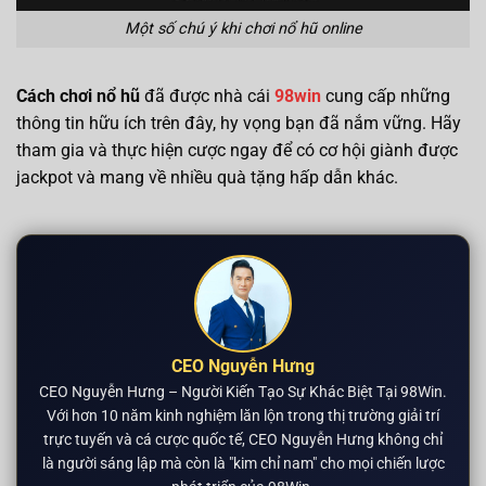
Một số chú ý khi chơi nổ hũ online
Cách chơi nổ hũ
đã được nhà cái
98win
cung cấp những
thông tin hữu ích trên đây, hy vọng bạn đã nắm vững. Hãy
tham gia và thực hiện cược ngay để có cơ hội giành được
jackpot và mang về nhiều quà tặng hấp dẫn khác.
CEO Nguyễn Hưng
CEO Nguyễn Hưng – Người Kiến Tạo Sự Khác Biệt Tại 98Win.
Với hơn 10 năm kinh nghiệm lăn lộn trong thị trường giải trí
trực tuyến và cá cược quốc tế, CEO Nguyễn Hưng không chỉ
là người sáng lập mà còn là "kim chỉ nam" cho mọi chiến lược